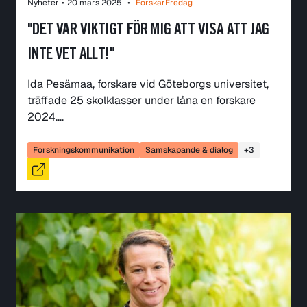
Nyheter
•
20 mars 2025
•
ForskarFredag
"DET VAR VIKTIGT FÖR MIG ATT VISA ATT JAG
INTE VET ALLT!"
Ida Pesämaa, forskare vid Göteborgs universitet,
träffade 25 skolklasser under låna en forskare
2024.…
Forskningskommunikation
Samskapande & dialog
+3