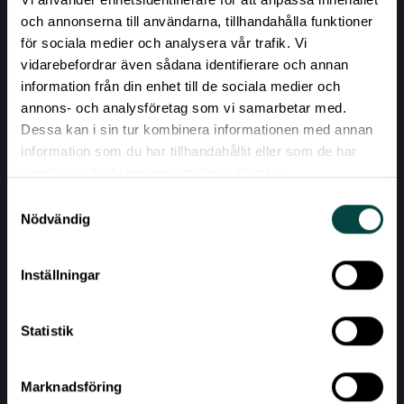
och annonserna till användarna, tillhandahålla funktioner
Forskningskommunikation
Forskare
+4
för sociala medier och analysera vår trafik. Vi
vidarebefordrar även sådana identifierare och annan
information från din enhet till de sociala medier och
annons- och analysföretag som vi samarbetar med.
Dessa kan i sin tur kombinera informationen med annan
information som du har tillhandahållit eller som de har
samlat in när du har använt deras tjänster.
Samtyckesval
Nödvändig
Inställningar
Statistik
Nyheter
•
20 okt. 2025
•
ForskarFredag
Marknadsföring