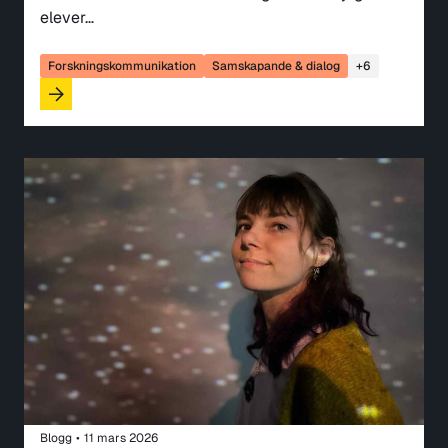
elever…
Forskningskommunikation
Samskapande & dialog
+6
Blogg
•
11 mars 2026