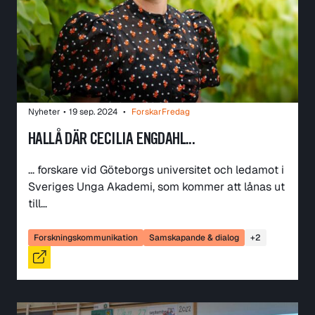
Nyheter
•
19 sep. 2024
•
ForskarFredag
HALLÅ DÄR CECILIA ENGDAHL...
... forskare vid Göteborgs universitet och ledamot i
Sveriges Unga Akademi, som kommer att lånas ut
till…
Forskningskommunikation
Samskapande & dialog
+2