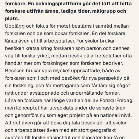
forskare. En bokningsplattform gör det lätt att hitta
forskare utifrån ämne, lediga tider, målgrupp och
plats.
Upplägg och fokus för mötet bestäms i samråd mellan
forskaren och de som bokar forskaren. En del forskare
lånas även ut till arbetsplatser. För skolor brukar
besöken kretsa kring forskaren som person och dennes
väg till forskaryrket, medan besök på arbetsplatser ofta
handlar mer om forskningen som forskaren bedriver.
Besöken brukar vara mycket uppskattade, både av
forskaren som i och med besöket får nya perspektiv på
sin forskning, och för mottagarna som får lära sig något
nytt under avslappnade och underhållande former.
Låna en forskare har länge varit en del av ForskarFredag,
men konceptet har utvecklats under de senaste åren
och genomförs nu som eget projekt på en nationell nivå.
Att det även går att boka digitala besök gör att skolor
och arbetsplatser även med ett stort geografiskt
avstånd till forskningsinstitut och lärosäten kan få en