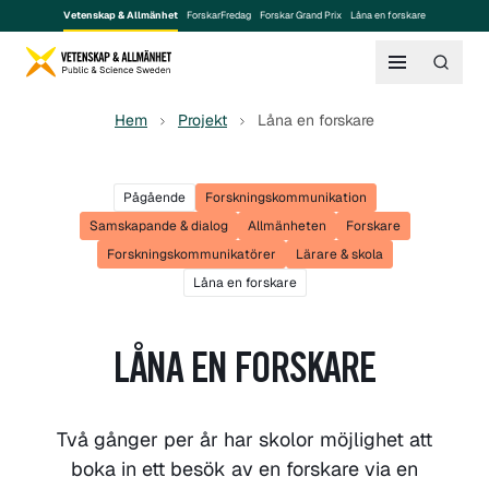
Vetenskap & Allmänhet
ForskarFredag
Forskar Grand Prix
Låna en forskare
Hem
Projekt
Låna en forskare
Pågående
Forskningskommunikation
Samskapande & dialog
Allmänheten
Forskare
Forskningskommunikatörer
Lärare & skola
Låna en forskare
LÅNA EN FORSKARE
Två gånger per år har skolor möjlighet att
boka in ett besök av en forskare via en