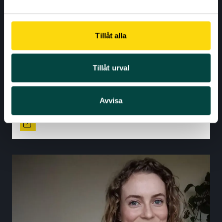
FORSKARLÅN: FREDRIK SNELLMAN SAMTALADE
MED BARN OM FÖRDOMAR KOPPLADE TILL
Tillåt alla
ÅLDER
Fredrik Snellman deltog i höstens upplaga av låna
Tillåt urval
en forskare och pratade med flera skolklasser om
ålderism…
Avvisa
Forskare
Låna en forskare
+1