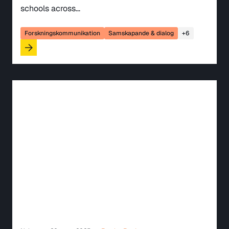
schools across…
Forskningskommunikation
Samskapande & dialog
+6