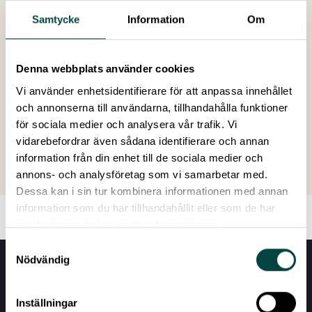
Rumänien
University of Camerino
, Italien
Samtycke
Information
Om
University of Thessaly
, Grekland
University of Twente
, Nederländerna
Denna webbplats använder cookies
Vi använder enhetsidentifierare för att anpassa innehållet
och annonserna till användarna, tillhandahålla funktioner
för sociala medier och analysera vår trafik. Vi
Skapad: 17 maj 2025
vidarebefordrar även sådana identifierare och annan
Senast ändrad: 09 juli 2026
information från din enhet till de sociala medier och
annons- och analysföretag som vi samarbetar med.
Dessa kan i sin tur kombinera informationen med annan
information som du har tillhandahållit eller som de har
samlat in när du har använt deras tjänster.
Samtyckesval
Nödvändig
LÄS DET SENASTE OM PROJEKTET
Inställningar