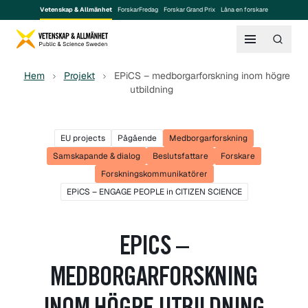
Vetenskap & Allmänhet
ForskarFredag
Forskar Grand Prix
Låna en forskare
Hem
Projekt
EPiCS – medborgarforskning inom högre
utbildning
EU projects
Pågående
Medborgarforskning
Samskapande & dialog
Beslutsfattare
Forskare
Forskningskommunikatörer
EPiCS – ENGAGE PEOPLE in CITIZEN SCIENCE
EPICS –
MEDBORGARFORSKNING