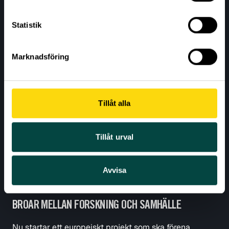
Statistik
Marknadsföring
Tillåt alla
Tillåt urval
Nyheter
•
9 juni 2025
Avvisa
EU-PROJEKT EPICS LANSERAT FÖR ATT SKAPA
BROAR MELLAN FORSKNING OCH SAMHÄLLE
Nu startar ett europeiskt projekt som ska förena