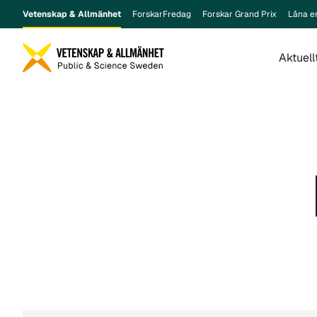
Vetenskap & Allmänhet
ForskarFredag
Forskar Grand Prix
Låna e
Aktuell