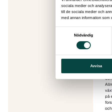
sociala medier och analysera 
till de sociala medier och a
med annan information som du 
Und
med
Samtyckesval
där
Nödvändig
och
hög
mat
Uti
med
ele
Avvisa
ino
Som
All
väx
på 
for
och