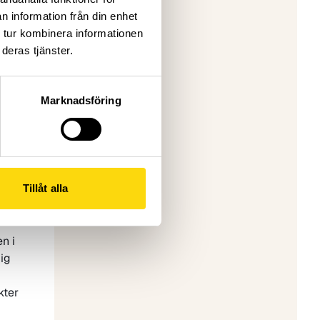
n information från din enhet
 tur kombinera informationen
deras tjänster.
at,
der
Marknadsföring
ag
t
er
Tillåt alla
n i
mig
kter