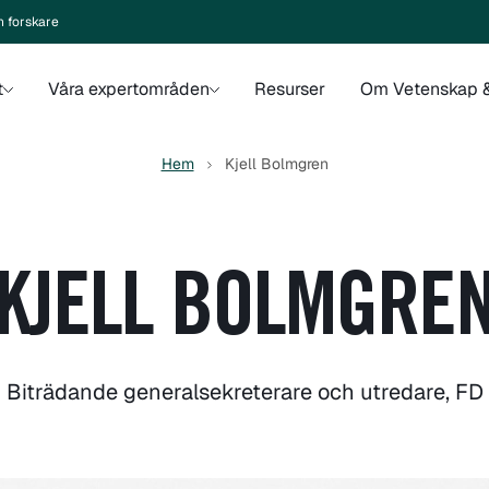
n forskare
t
Våra expertområden
Resurser
Om Vetenskap &
Hem
Kjell Bolmgren
KJELL BOLMGRE
Biträdande generalsekreterare och utredare, FD