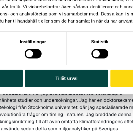
vår trafik. Vi vidarebefordrar även sådana identifierare och anna
nnons- och analysföretag som vi samarbetar med. Dessa kan i sin
har tillhandahållit eller som de har samlat in när du har använt 
er tio års tid hade jag glädjen att utveckla och ta hand om
borgarforskningsprojekt kring effekterna av ett förändrat klim
 vi bland annat undersökte växters blomningstider, höstlövsti
Inställningar
Statistik
 lövsprickning. Nu har jag ganska många år bakom mig som
stadielärare, där jag varje dag utmanats att undervisa
ematik på bästa sätt.
från min bakgrund som forskare och högstadielärare arbetar j
 att utveckla Vetenskap & Allmänhets engagemang gentemo
ver och lärare och med medborgarforskning. Mycket av det sk
Tillåt urval
m min roll som projektledare för
ForskarFredag
.
 utredare kommer jag även att arbeta med Vetenskap &
mänhets studier och undersökningar. Jag har en doktorsexame
tekologi från Stockholms universitet, där jag specialiserade 
evolutionära frågor om timing i naturen. Jag breddade denna
skningsinriktning till att även omfatta klimatförändringens effe
 använde sedan detta som miljöanalytiker på Sveriges