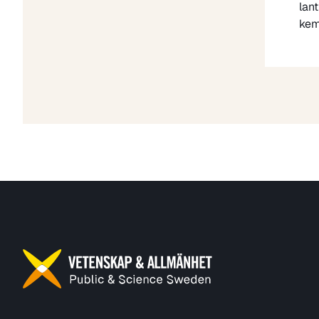
lan
kem