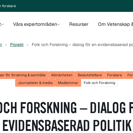
n forskare
t
Våra expertområden
Resurser
Om Vetenskap &
m
Projekt
Folk och Forskning – dialog för en evidensbaserad pol
er för forskning & samhälle
Allmänheten
Beslutsfattare
Forskare
For
Journalister & media
Medlemmar
Folk och Forskning
OCH FORSKNING – DIALOG 
EVIDENSBASERAD POLITIK