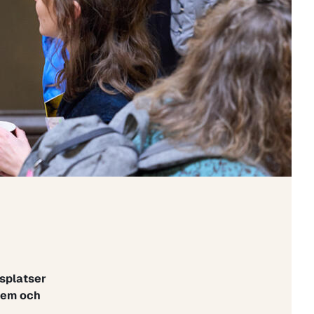
splatser
blem och