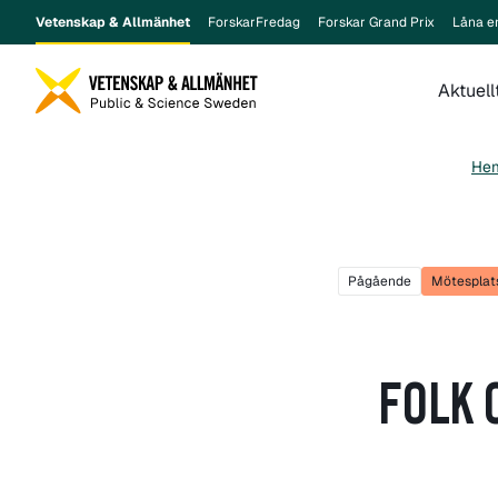
Vetenskap & Allmänhet
ForskarFredag
Forskar Grand Prix
Låna e
Aktuell
He
Pågående
Mötesplats
FOLK 