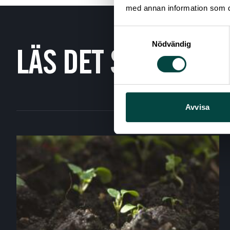
med annan information som du 
Samtyckesval
Nödvändig
LÄS DET SENASTE
Avvisa
Visa passerade evenemang
Töm filter