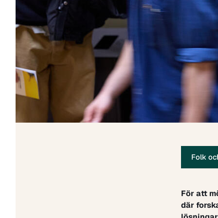
Folk oc
För att m
där forsk
lösningar