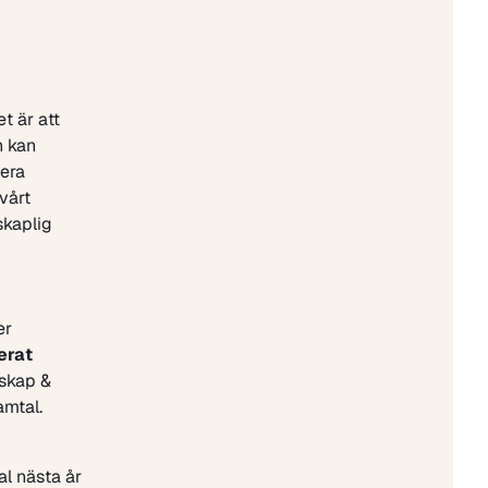
t är att
n kan
tera
vårt
skaplig
er
erat
skap &
amtal.
al nästa år