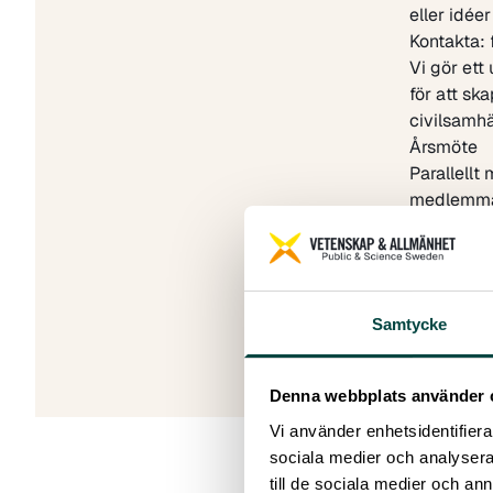
eller idée
Kontakta:
Vi gör ett
för att sk
civilsamhäl
Årsmöte
Parallellt
medlemm
Skapad: 17 
Senast ändr
Samtycke
Denna webbplats använder 
Vi använder enhetsidentifierar
sociala medier och analysera 
till de sociala medier och a