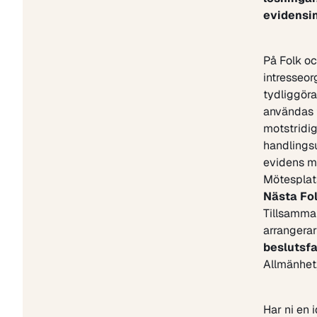
evidensin
På Folk och
intresseor
tydliggöra
användas f
motstridig
handlings
evidens m
Mötesplats
Nästa Fol
Tillsamma
arrangerar
beslutsfa
Allmänhet,
Har ni en 