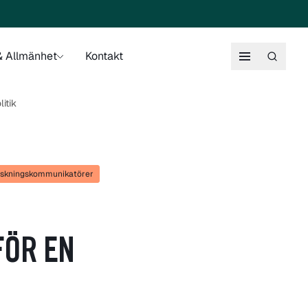
 Allmänhet
Kontakt
itik
skningskommunikatörer
FÖR EN