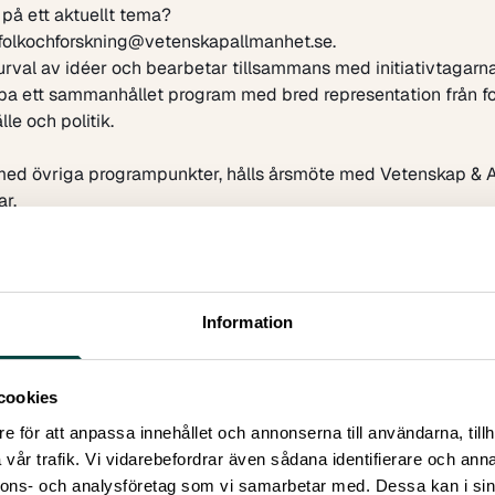
r på ett aktuellt tema?
folkochforskning@vetenskapallmanhet.se
.
 urval av idéer och bearbetar tillsammans med initiativtagar
apa ett sammanhållet program med bred representation från fo
le och politik.
 med övriga programpunkter, hålls
årsmöte
med Vetenskap & A
ar
.
januari 2025
ad: 12 juni 2026
Information
cookies
e för att anpassa innehållet och annonserna till användarna, tillh
vår trafik. Vi vidarebefordrar även sådana identifierare och anna
nnons- och analysföretag som vi samarbetar med. Dessa kan i sin