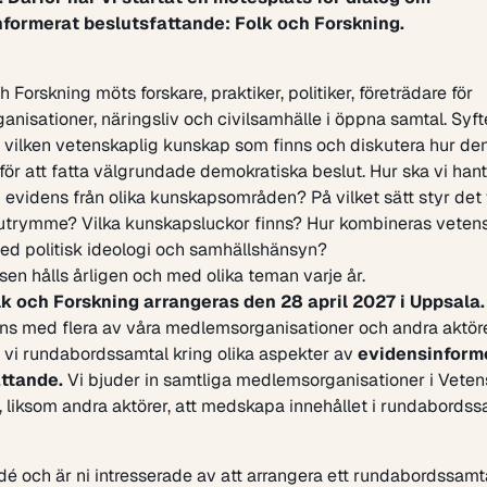
formerat beslutsfattande: Folk och Forskning.
 Forskning möts forskare, praktiker, politiker, företrädare för
ganisationer, näringsliv och civilsamhälle i öppna samtal. Syfte
 vilken vetenskaplig kunskap som finns och diskutera hur de
ör att fatta välgrundade demokratiska beslut. Hur ska vi han
 evidens från olika kunskapsområden? På vilket sätt styr det 
utrymme? Vilka kunskapsluckor finns? Hur kombineras veten
ed politisk ideologi och samhällshänsyn?
en hålls årligen och med olika teman varje år.
k och Forskning arrangeras den 28 april 2027 i Uppsala.
ns med flera av våra medlemsorganisationer och andra aktör
 vi rundabordssamtal kring olika aspekter av
evidensinform
ttande.
Vi bjuder in samtliga
medlemsorganisationer
i Veten
 liksom andra aktörer, att medskapa innehållet i rundabordss
idé och är ni intresserade av att arrangera ett rundabordssamt