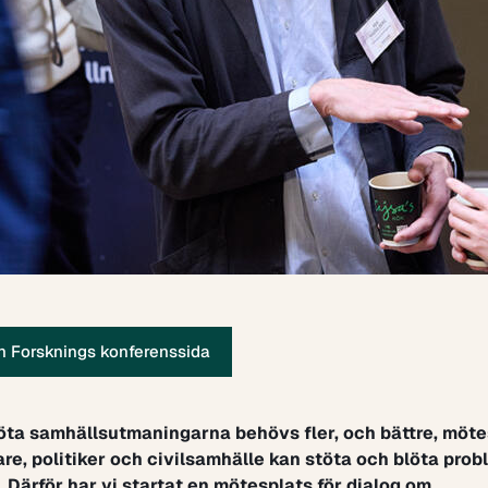
h Forsknings konferenssida
öta samhällsutmaningarna behövs fler, och bättre, möte
are, politiker och civilsamhälle kan stöta och blöta pro
. Därför har vi startat en mötesplats för dialog om