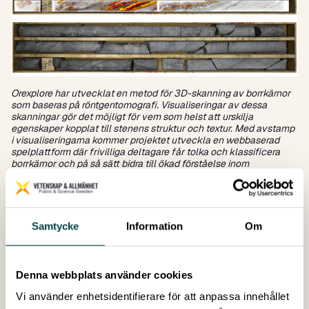
Orexplore har utvecklat en metod för 3D-skanning av borrkärnor
som baseras på röntgentomografi. Visualiseringar av dessa
skanningar gör det möjligt för vem som helst att urskilja
egenskaper kopplat till stenens struktur och textur. Med avstamp
i visualiseringarna kommer projektet utveckla en webbaserad
spelplattform där frivilliga deltagare får tolka och klassificera
borrkärnor och på så sätt bidra till ökad förståelse inom
malmgeologi. Högst upp syns 3D-visualiseringar av borrkärnor,
längst ner syns vanliga foton av motsvarande borrkärnor. Foto:
Orexplore
Spelifiering kärnan i projektet
Samtycke
Information
Om
I Geonauts, som egentligen heter
Undersökning av
tredimensionella strukturer och texturer i sten genom
medborgarforskning
, kommer Vetenskap & Allmänhet att
Denna webbplats använder cookies
samarbeta med fysiker och ingenjörer på
Orexplore
och
Constituents AB, geologer och kemister på
Bergskraft
Vi använder enhetsidentifierare för att anpassa innehållet