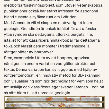
medborgarforskningsprojekt, som utöver vetenskapliga
publikationer också har stärkt intresset för astronomi
bland tusentals nyfikna runt om i världen.
Med Geonauts vill vi skapa en motsvarighet inom
geologin. Grundidén är enkel: istället för att utforska
yttre rymden ska deltagarna utforska bergets inre;
istället för att klassificera himlakroppar får deltagarna
tolka och klassificera mönster i tredimensionella
röntgenbilder av borrprover.
Sten, exempelvis i form av ett borrprov, uppvisar
nämligen en enorm variation vad gäller struktur och
textur. Denna variation kan synliggöras med hjälp av
röntgentomografi, en innovativ metod för 3D-skanning
och visualisering som gör det möjligt för vem som helst
att urskilja och klassificera egenskaper i stenen – och på
så sätt bidra till att utveckla geologin.