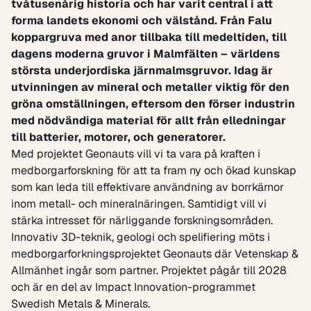
tvåtusenårig historia och har varit central i att
forma landets ekonomi och välstånd. Från Falu
koppargruva med anor tillbaka till medeltiden, till
dagens moderna gruvor i Malmfälten – världens
största underjordiska järnmalmsgruvor. Idag är
utvinningen av mineral och metaller viktig för den
gröna omställningen, eftersom den förser industrin
med nödvändiga material för allt från elledningar
till batterier, motorer, och generatorer.
Med projektet Geonauts vill vi ta vara på kraften i
medborgarforskning för att ta fram ny och ökad kunskap
som kan leda till effektivare användning av borrkärnor
inom metall- och mineralnäringen. Samtidigt vill vi
stärka intresset för närliggande forskningsområden.
Innovativ 3D-teknik, geologi och spelifiering möts i
medborgarforkningsprojektet Geonauts där Vetenskap &
Allmänhet ingår som partner. Projektet pågår till 2028
och är en del av
Impact Innovation
-programmet
Swedish Metals & Minerals.