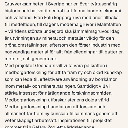
Gruvverksamheten i Sverige har en över tvåtusenårig
historia och har varit central i att forma landets ekonomi
och välstånd. Från Falu koppargruva med anor tillbaka
till medeltiden, till dagens moderna gruvor i Malmfälten
– världens största underjordiska järnmalmsgruvor. Idag
är utvinningen av mineral och metaller viktig för den
gröna omställningen, eftersom den förser industrin med
nödvändiga material för allt från elledningar till batterier,
motorer, och generatorer.
Med projektet Geonauts vill vi ta vara på kraften i
medborgarforskning för att ta fram ny och ökad kunskap
som kan leda till effektivare användning av borrkärnor
inom metall- och mineralnäringen. Samtidigt vill vi
stärka intresset för närliggande forskningsområden.
Medborgarforskning utforskar stenens dolda värld
Medborgarforskning
handlar om att forskare och
allmänhet tar fram ny kunskap tillsammans genom ett
vetenskapligt arbetssätt. Inspirationen till projektet
kommer från Galaxy Zoo, ett världsledande