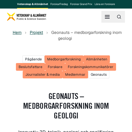
Vetenskap & Allmänhet
ForskarFredag
Forskar Grand Prix
Låna en forskare
Hem
Projekt
Geonauts – medborgarforskning inom
geologi
Pågående
Medborgarforskning
Allmänheten
Beslutsfattare
Forskare
Forskningskommunikatörer
Journalister & media
Medlemmar
Geonauts
GEONAUTS –
MEDBORGARFORSKNING INOM
GEOLOGI