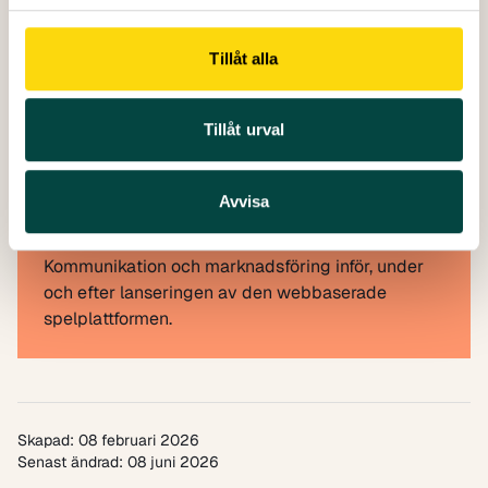
Projektet pågår mellan 2025–2028 och
Vetenskap & Allmänhet kommer framförallt att:
Delta i utformningen av frågeställning, metod och
Tillåt alla
format för medborgarforskningen i projektet, och
så småningom i dataanalys och resultattolkning.
Tillåt urval
Utveckla och genomföra strategier för rekrytering
av deltagare.
Involvera berörda grupper i
Avvisa
kommunikationsaktiviteter och dialog kring de
samhällsfrågor som projektet berör.
Kommunikation och marknadsföring inför, under
och efter lanseringen av den webbaserade
spelplattformen.
Skapad: 08 februari 2026
Senast ändrad: 08 juni 2026