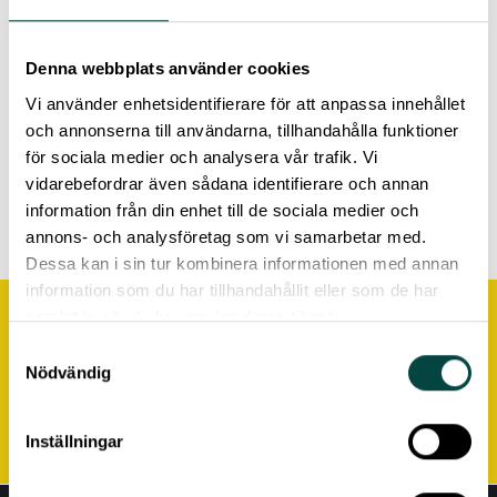
Denna webbplats använder cookies
Vi använder enhetsidentifierare för att anpassa innehållet
och annonserna till användarna, tillhandahålla funktioner
för sociala medier och analysera vår trafik. Vi
vidarebefordrar även sådana identifierare och annan
information från din enhet till de sociala medier och
annons- och analysföretag som vi samarbetar med.
Dessa kan i sin tur kombinera informationen med annan
information som du har tillhandahållit eller som de har
samlat in när du har använt deras tjänster.
Samtyckesval
Fill out my
online form
.
Nödvändig
Inställningar