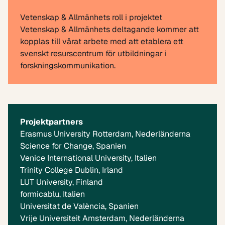
Vetenskap & Allmänhets roll i projektet
Vetenskap & Allmänhets deltagande kommer att
kopplas till vårat arbete med att etablera ett
svenskt resurscentrum för utbildningar i
forskningskommunikation
.
Projektpartners
Erasmus University Rotterdam, Nederländerna
Science for Change, Spanien
Venice International University, Italien
Trinity College Dublin, Irland
LUT University, Finland
formicablu, Italien
Universitat de València, Spanien
Vrije Universiteit Amsterdam, Nederländerna