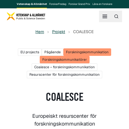
Vetenskap & Allmänhet
ForskarFredag
Forskar Grand Prix
Låna en forskare
Hem
Projekt
COALESCE
EU projects
Pågående
Forskningskommunikation
Forskningskommunikatörer
Coalesce – forskningskommunikation
Resurscenter för forskningskommunikation
COALESCE
Europeiskt resurscenter för
forskningskommunikation