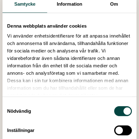
Samtycke
Information
Om
Denna webbplats använder cookies
Vi använder enhetsidentifierare för att anpassa innehållet
och annonserna till användarna, tillhandahålla funktioner
för sociala medier och analysera vår trafik. Vi
vidarebefordrar även sådana identifierare och annan
information från din enhet till de sociala medier och
annons- och analysföretag som vi samarbetar med.
Dessa kan i sin tur kombinera informationen med annan
information som du har tillhandahållit eller som de har
samlat in när du har använt deras tjänster.
Samtyckesval
Förutom projektpartnerna består hubbarna av:
Nödvändig
CRA – Center for Research and Analysis
, Sofia,
Bulgarien
TRACES
, Paris, Frankrike
Inställningar
SciComPt
, Lissabon, Portugal