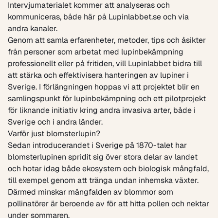
Intervjumaterialet kommer att analyseras och
kommuniceras, både här på Lupinlabbet.se och via
andra kanaler.
Genom att samla erfarenheter, metoder, tips och åsikter
från personer som arbetat med lupinbekämpning
professionellt eller på fritiden, vill Lupinlabbet bidra till
att stärka och effektivisera hanteringen av lupiner i
Sverige. I förlängningen hoppas vi att projektet blir en
samlingspunkt för lupinbekämpning och ett pilotprojekt
för liknande initiativ kring andra invasiva arter, både i
Sverige och i andra länder.
Varför just blomsterlupin?
Sedan introducerandet i Sverige på 1870-talet har
blomsterlupinen spridit sig över stora delar av landet
och hotar idag både ekosystem och biologisk mångfald,
till exempel genom att tränga undan inhemska växter.
Därmed minskar mångfalden av blommor som
pollinatörer är beroende av för att hitta pollen och nektar
under sommaren.