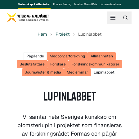
Vetenskap & Allmänhet
ForskarFredag
Forskar Grand Prix
Låna en forskare
Hem
Projekt
Lupinlabbet
Pågående
Medborgarforskning
Allmänheten
Beslutsfattare
Forskare
Forskningskommunikatörer
Journalister & media
Medlemmar
Lupinlabbet
LUPINLABBET
Vi samlar hela Sveriges kunskap om
blomsterlupin i projektet som finansieras
av forskningsrådet Formas och pågår