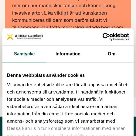
mer om hur människor tänker och känner kring
invasiva arter. Lika viktigt är att kunskapen
kommuniceras till dem som berörs så att vi
tillsammans kan fatta mer välgrundade beslut om
bekämpningsmetoder och åtgärder.
Samtycke
Information
Om
Skapad: 03 december 2025
Senast ändrad: 08 juni 2026
Denna webbplats använder cookies
Vi använder enhetsidentifierare för att anpassa innehållet
och annonserna till användarna, tillhandahålla funktioner
för sociala medier och analysera vår trafik. Vi
vidarebefordrar även sådana identifierare och annan
information från din enhet till de sociala medier och
annons- och analysföretag som vi samarbetar med.
Dessa kan i sin tur kombinera informationen med annan
information som du har tillhandahållit eller som de har