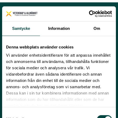
VÅRT ARBETE INOM ÖPPEN
Samtycke
Information
Om
VETENSKAP
Denna webbplats använder cookies
Vi använder enhetsidentifierare för att anpassa innehållet
JAG VILL, MEN HINNER INTE! – FORSKARES
och annonserna till användarna, tillhandahålla funktioner
SYN PÅ KOMMUNIKATION OCH ÖPPEN
för sociala medier och analysera vår trafik. Vi
vidarebefordrar även sådana identifierare och annan
VETENSKAP
information från din enhet till de sociala medier och
En studie om forskares syn på
annons- och analysföretag som vi samarbetar med.
forskningskommunikation och öppen
Dessa kan i sin tur kombinera informationen med annan
vetenskap. Rapporten är baserad på enkätsvar
information som du har tillhandahållit eller som de har
från 3 699 forskare från 31 svenska lärosäten
samlat in när du har använt deras tjänster.
och 169 kommunikatörer.
Samtyckesval