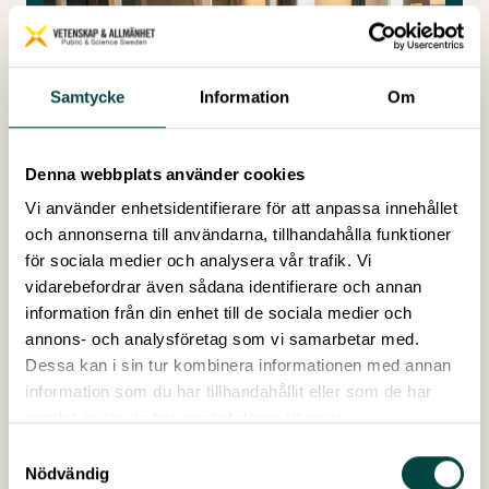
Samtycke
Information
Om
Denna webbplats använder cookies
Vi använder enhetsidentifierare för att anpassa innehållet
och annonserna till användarna, tillhandahålla funktioner
för sociala medier och analysera vår trafik. Vi
vidarebefordrar även sådana identifierare och annan
ÅRSMÖTE
information från din enhet till de sociala medier och
Vetenskap & Allmänhet har ett årligt
annons- och analysföretag som vi samarbetar med.
föreningsmöte i anslutning till Folk och
Dessa kan i sin tur kombinera informationen med annan
Forskning. Här hittar du alla
information som du har tillhandahållit eller som de har
årsmötesprotokoll.
samlat in när du har använt deras tjänster.
Samtyckesval
Läs mer
Nödvändig