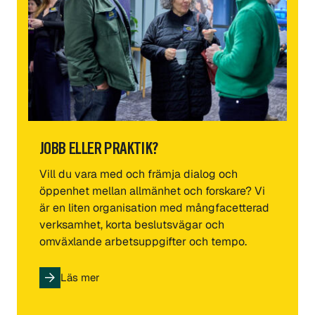
JOBB ELLER PRAKTIK?
Vill du vara med och främja dialog och
öppenhet mellan allmänhet och forskare? Vi
är en liten organisation med mångfacetterad
verksamhet, korta beslutsvägar och
omväxlande arbetsuppgifter och tempo.
Läs mer