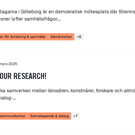
agarna i Göteborg är en demokratisk mötesplats där förenin
ioner lyfter samhällsfrågor.…
r för forskning & samhälle
Allmänheten
+8
 mars 2025
OUR RESEARCH!
tärka samverkan mellan lärosäten, konstnärer, forskare och al
dialog-…
skommunikation
Samskapande & dialog
+7