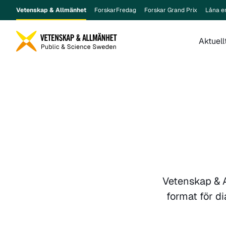
Vetenskap & Allmänhet
ForskarFredag
Forskar Grand Prix
Låna e
Aktuell
Vetenskap & 
format för di