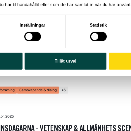
har tillhandahållit eller som de har samlat in när du har använt 
orskning
Allmänheten
+7
Inställningar
Statistik
maj 2025
– MEDBORGARFORSKNING INOM HÖGRE UTBILD
Tillåt urval
ojekt som syftar till att integrera medborgarforskning och Ser
emin. Projektet…
orskning
Samskapande & dialog
+6
apr. 2025
NSDAGARNA - VETENSKAP & ALLMÄNHETS SCE