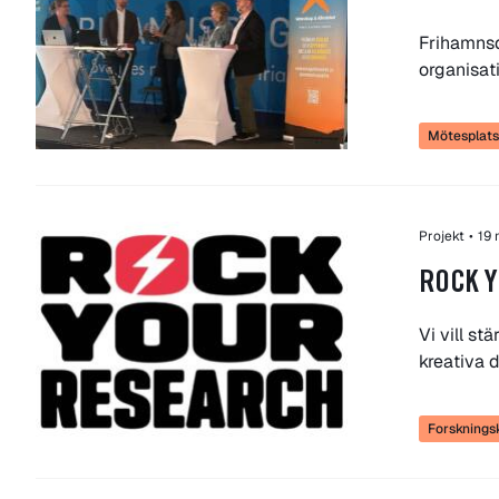
Frihamnsd
organisat
Mötesplatse
Projekt
•
19
ROCK Y
Vi vill s
kreativa 
Forskning