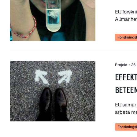
Ett forsk
Allmänhet
Forskning
Projekt
•
26 
EFFEKT
BETEE
Ett samar
arbeta me
Forskning