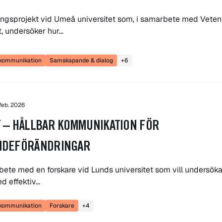
ningsprojekt vid Umeå universitet som, i samarbete med Vete
, undersöker hur…
skommunikation
Samskapande & dialog
+6
feb. 2026
 – HÅLLBAR KOMMUNIKATION FÖR
NDEFÖRÄNDRINGAR
bete med en forskare vid Lunds universitet som vill undersöka
d effektiv…
skommunikation
Forskare
+4