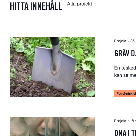
HITTA INNEHÅLL
Projekt
•
26
GRÄV D
En tesked
kan se m
Forskning
Projekt
•
18 
DNA I 