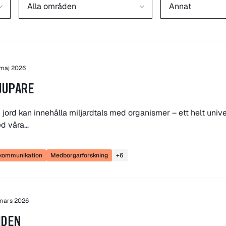
 maj 2026
JUPARE
 jord kan innehålla miljardtals med organismer – ett helt unive
ed våra…
skommunikation
Medborgarforskning
+6
mars 2026
TIDEN