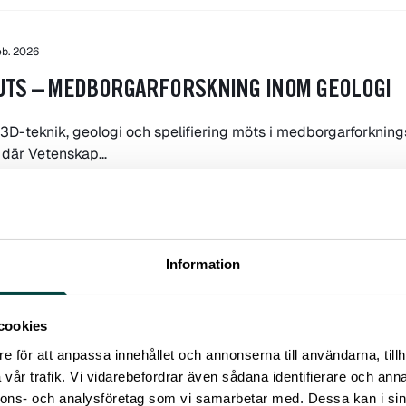
eb. 2026
TS – MEDBORGARFORSKNING INOM GEOLOGI
 3D-teknik, geologi och spelifiering möts i medborgarforkning
 där Vetenskap…
orskning
Allmänheten
+7
Information
ec. 2025
ABBET
cookies
e för att anpassa innehållet och annonserna till användarna, tillh
 hela Sveriges kunskap om blomsterlupin i projektet som fina
vår trafik. Vi vidarebefordrar även sådana identifierare och anna
srådet Formas…
nnons- och analysföretag som vi samarbetar med. Dessa kan i sin