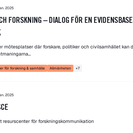
jan. 2025
CH FORSKNING – DIALOG FÖR EN EVIDENSBAS
K
r mötesplatser där forskare, politiker och civilsamhället kan 
utmaningarna…
r för forskning & samhälle
Allmänheten
+7
jan. 2025
SCE
t resurscenter för forskningskommunikation