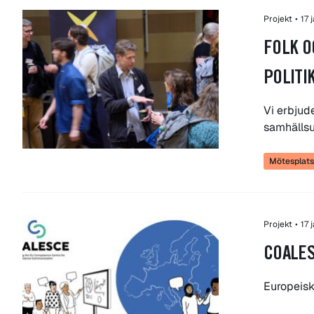
Projekt
•
17 
FOLK O
POLITI
Vi erbjude
samhälls
Mötesplatse
Projekt
•
17 
COALE
Europeisk