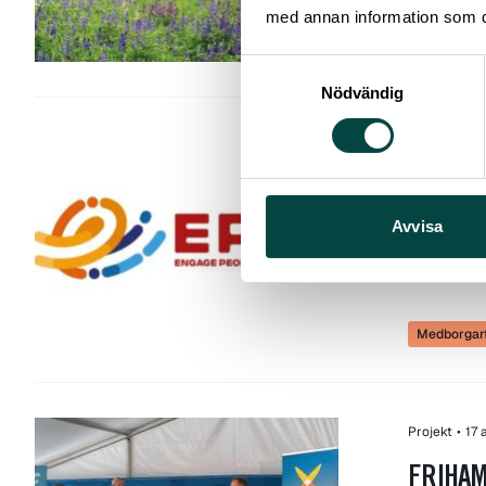
med annan information som du 
Medborgarf
Samtyckesval
Nödvändig
Projekt
•
17 
EPICS 
Avvisa
Ett EU-pr
inom akad
Medborgarf
Projekt
•
17 
FRIHAM