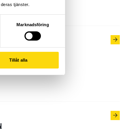
deras tjänster.
Marknadsföring
NING
Tillåt alla
vice-Learning
N