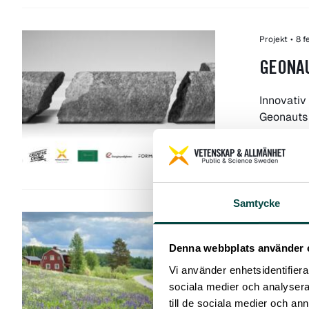
Projekt
•
8 f
GEONAU
Innovativ
Geonauts
Medborgarf
Samtycke
Projekt
•
3 d
LUPINL
Denna webbplats använder 
Vi använder enhetsidentifierar
Vi samlar
sociala medier och analysera 
forskning
till de sociala medier och a