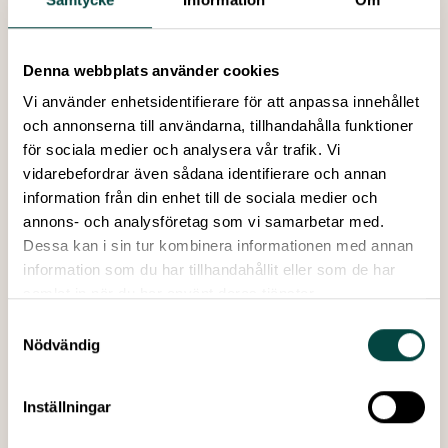
Denna webbplats använder cookies
Vi använder enhetsidentifierare för att anpassa innehållet
och annonserna till användarna, tillhandahålla funktioner
för sociala medier och analysera vår trafik. Vi
vidarebefordrar även sådana identifierare och annan
information från din enhet till de sociala medier och
Inom EPiCS kommer medborgarforskning att stödja
annons- och analysföretag som vi samarbetar med.
datadrivet beslutsfattande, aktiva lärandeupplevelser
Dessa kan i sin tur kombinera informationen med annan
för studenter och starkare samarbete mellan universitet
information som du har tillhandahållit eller som de har
och lokala organisationer.
samlat in när du har använt deras tjänster.
Engagera samhället genom samskapande forskning
Samskapande forskning syftar till att ge allmänheten
Samtyckesval
Nödvändig
möjlighet att gå bortom att vara forskningsobjekt eller
forskningsassistent till att bli en aktiv forskningspartner i
den vetenskapliga processen.
Inställningar
Genom att integrera metoder för Research Service-
Learning uppmuntrar EPiCS studenter och forskare att