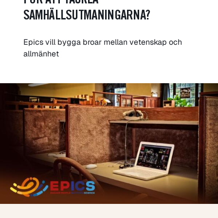
FÖR ATT TACKLA
SAMHÄLLSUTMANINGARNA?
Epics vill bygga broar mellan vetenskap och
allmänhet