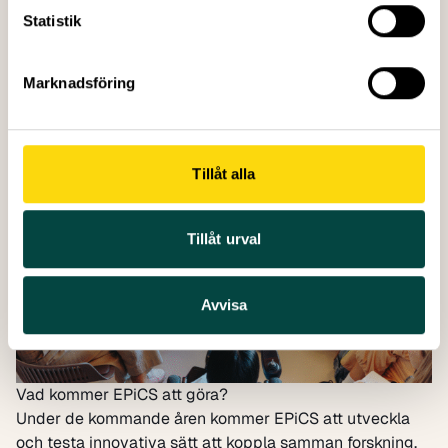
arbeta direkt med allmänheten ute i samhället för att
Statistik
identifiera utmaningar, samutforma lösningar och skapa
meningsfull social påverkan. Denna metod berikar inte
Marknadsföring
bara det akademiska lärandet för studenterna utan
stärker också förtroende, dialog och
samhällsengagemang.
Tillåt alla
Tillåt urval
Avvisa
Vad kommer EPiCS att göra?
Under de kommande åren kommer EPiCS att utveckla
och testa innovativa sätt att koppla samman forskning,