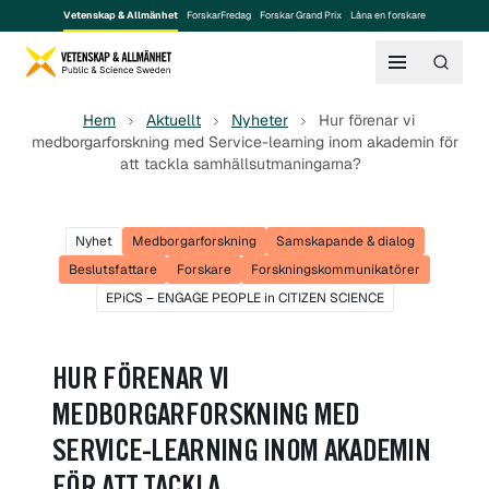
Vetenskap & Allmänhet
ForskarFredag
Forskar Grand Prix
Låna en forskare
Hem
Aktuellt
Nyheter
Hur förenar vi
medborgarforskning med Service-learning inom akademin för
att tackla samhällsutmaningarna?
Nyhet
Medborgarforskning
Samskapande & dialog
Beslutsfattare
Forskare
Forskningskommunikatörer
EPiCS – ENGAGE PEOPLE in CITIZEN SCIENCE
HUR FÖRENAR VI
MEDBORGARFORSKNING MED
SERVICE-LEARNING INOM AKADEMIN