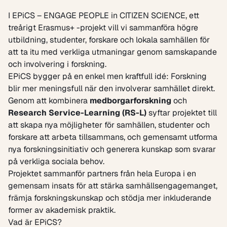
I
EPiCS
– ENGAGE PEOPLE in CITIZEN SCIENCE, ett
treårigt Erasmus+ -projekt vill vi sammanföra högre
utbildning, studenter, forskare och lokala samhällen för
att ta itu med verkliga utmaningar genom
samskapande
och involvering i forskning.
EPiCS bygger på en enkel men kraftfull idé: Forskning
blir mer meningsfull när den involverar samhället direkt.
Genom att kombinera
medborgarforskning
och
Research Service-Learning (RS-L)
syftar projektet till
att skapa nya möjligheter för samhällen, studenter och
forskare att arbeta tillsammans, och gemensamt utforma
nya forskningsinitiativ och generera kunskap som svarar
på verkliga sociala behov.
Projektet sammanför partners från hela Europa i en
gemensam insats för att stärka samhällsengagemanget,
främja forskningskunskap och stödja mer inkluderande
former av akademisk praktik.
Vad är EPiCS?