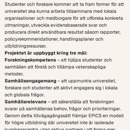
Studenter och forskare kommer att ta fram former för att
universitet ska kunna arbeta tillsammans med lokala
organisationer och medborgare för att utforska konkreta
utmaningar, utveckla evidensbaserade svar och
producera direkt användbara resultat såsom rapporter,
policyrekommendationer, handlingsplaner och
utbildningsresurser.
Projektet är uppbyggt kring tre mål:
Forskningskompetens
– att hjälpa studenter och
samhällen att förstå och tillämpa vetenskapliga
metoder.
Samhällsengagemang
– att uppmuntra universitet,
forskare och studenter att aktivt engagera sig i lokala
och globala frågor.
Samhällsrelevans
– att säkerställa att forskningen
svarar på samhällenas behov, frågor och prioriteringar.
Genom detta tillvägagångssätt främjar EPiCS en modell
för högre utbildning där universitet inte är isolerade
kunskapscentra, utan aktiva partners i att forma mer