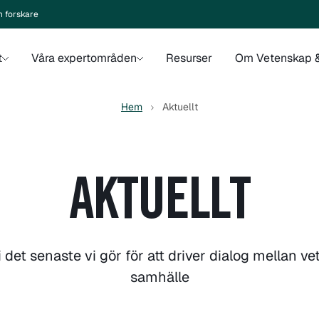
n forskare
t
Våra expertområden
Resurser
Om Vetenskap &
Hem
Aktuellt
AKTUELLT
i det senaste vi gör för att driver dialog mellan 
samhälle