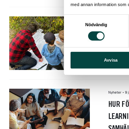
med annan information som du 
Samtyckesval
Resurs
•
9 j
Nödvändig
FÄLTÖV
I förnan –
vem gör j
Avvisa
Lärare & sk
Nyheter
•
9 
HUR FÖ
LEARNI