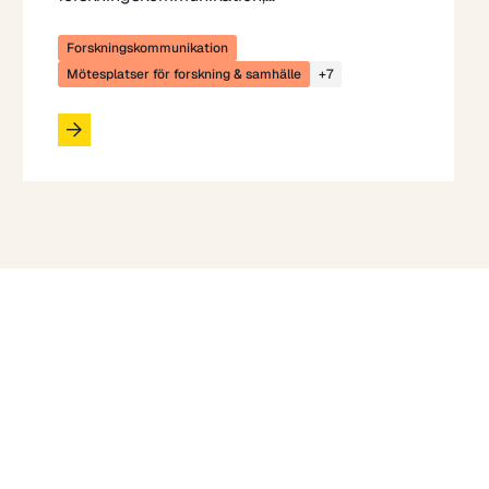
Forskningskommunikation
Mötesplatser för forskning & samhälle
+7