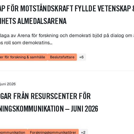
P FÖR MOTSTÅNDSKRAFT FYLLDE VETENSKAP 
NHETS ALMEDALSARENA
laga av Arena för forskning och demokrati bjöd på dialog om a
ns roll som demokratins…
r för forskning & samhälle
Beslutsfattare
+6
 juni 2026
NGAR FRÅN RESURSCENTER FÖR
INGSKOMMUNIKATION – JUNI 2026
skommunikation
Forskningskommunikatörer
+2