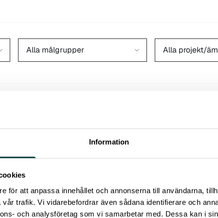
Alla målgrupper
Alla projekt/ämn
lande
•
29 juli 2026
 SÖKES TILL NYTT MEDBORGARFORSKNINGSPR
Information
LSA
 Tord Ranheim Sveen vid Sveriges lantbruksuniversitet vill st
cookies
ka mångfalden…
e för att anpassa innehållet och annonserna till användarna, tillh
vår trafik. Vi vidarebefordrar även sådana identifierare och anna
skommunikation
Journalister & media
+4
nnons- och analysföretag som vi samarbetar med. Dessa kan i sin