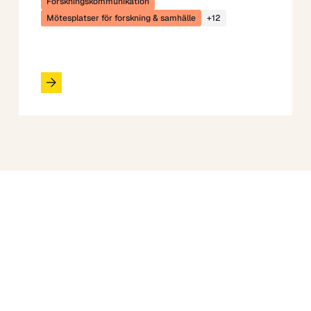
Forskningskommunikation
Mötesplatser för forskning & samhälle
+12