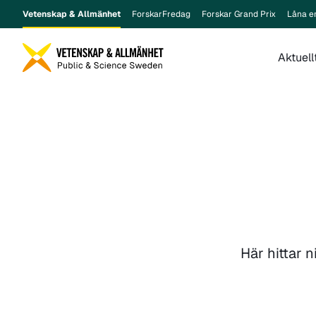
Vetenskap & Allmänhet
ForskarFredag
Forskar Grand Prix
Låna e
Aktuell
Här hittar n