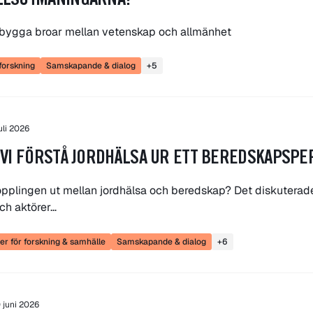
LLSUTMANINGARNA?
l bygga broar mellan vetenskap och allmänhet
orskning
Samskapande & dialog
+5
juli 2026
 VI FÖRSTÅ JORDHÄLSA UR ETT BEREDSKAPSPE
opplingen ut mellan jordhälsa och beredskap? Det diskuterade
och aktörer…
r för forskning & samhälle
Samskapande & dialog
+6
 juni 2026