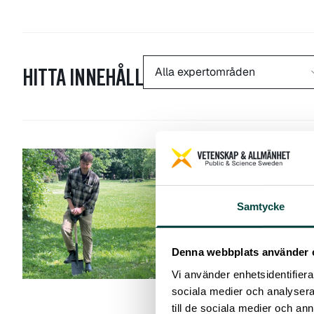
Alla expertområden
HITTA INNEHÅLL
Pressmedde
ELEVER
Samtycke
JORDHÄ
Forskaren
Denna webbplats använder 
biologis
Vi använder enhetsidentifierar
sociala medier och analysera 
Forskning
till de sociala medier och a