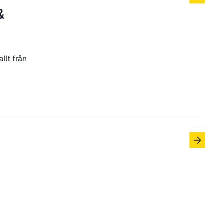
&
llt från