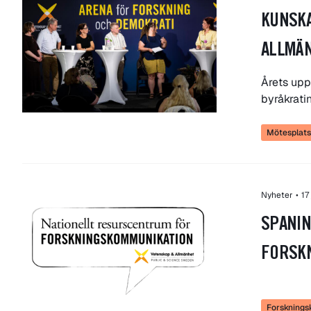
KUNSKA
ALLMÄ
Årets upp
byråkrati
Mötesplatse
Nyheter
•
17
SPANI
FORSKN
Forskning