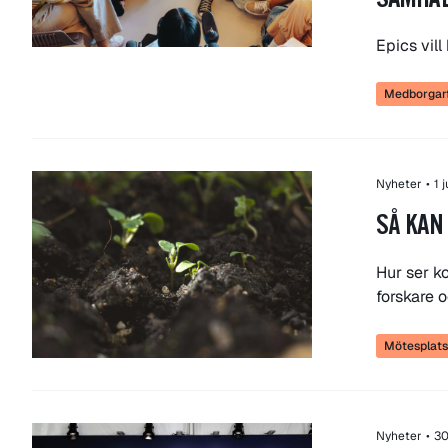
SAMHÄ
Epics vil
Medborgarf
Nyheter
•
1 
SÅ KAN
Hur ser k
forskare 
Mötesplatse
Nyheter
•
30