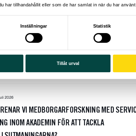
har tillhandahållit eller som de har samlat in när du har använt 
uli 2026
Inställningar
Statistik
NING: VEM GÖR JORD?
 skiktet med blad, barr, grenar – sker det första steget i jordb
ord…
Tillåt urval
ola
ForskarFredag
+4
juli 2026
RENAR VI MEDBORGARFORSKNING MED SERVI
NG INOM AKADEMIN FÖR ATT TACKLA