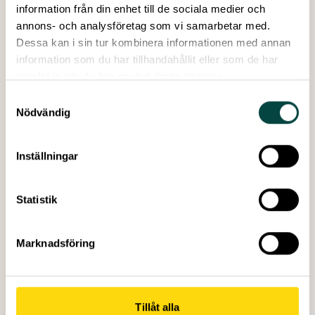
inga uppdateringar.
information från din enhet till de sociala medier och
annons- och analysföretag som vi samarbetar med.
Dessa kan i sin tur kombinera informationen med annan
information som du har tillhandahållit eller som de har
samlat in när du har använt deras tjänster.
Samtyckesval
Nödvändig
Forum för Forskningskommunikation
projektleds av
föreningen
Vetenskap & Allmänhet
och arrangeras
av
Forte
,
KK-stiftelsen
,
Knut och Alice Wallenbergs
Inställningar
Stiftelse
,
Riksbankens Jubileumsfond,
Universitetsalliansen Stockholm Trio,
Vetenskap &
Statistik
Allmänhet
,
Vetenskapsrådet
och
Vinnova
.
Marknadsföring
Skapad: 23 mars 2026
Senast ändrad: 03 juli 2026
Tillåt alla