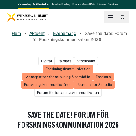
Vetenskap & Allmänhet
ForskarFredag
Forskar Grand Prix
Låna en forskare
Hem
Aktuellt
Evenemang
Save the date! Forum
för Forskningskommunikation 2026
Digital
På plats
Stockholm
Forskningskommunikation
Mötesplatser för forskning & samhälle
Forskare
Forskningskommunikatörer
Journalister & media
Forum för forskningskommunikation
SAVE THE DATE! FORUM FÖR
FORSKNINGSKOMMUNIKATION 2026