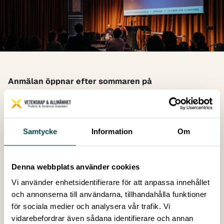
Anmälan öppnar efter sommaren på
forumforforskningskommunikation.se
, då
presenteras även årets program.
Forum för Forskningskommunikation är en årlig
konferens som vänder sig till forskningskommunikatörer,
Samtycke
Information
Om
forskare, journalister och andra som är aktiva inom, eller
intresserade av, forskningskommunikation.
Målet är att ge deltagarna nya idéer och verktyg för att
Denna webbplats använder cookies
kommunicera om forskning och samverka med det
Vi använder enhetsidentifierare för att anpassa innehållet
omgivande samhället.
och annonserna till användarna, tillhandahålla funktioner
Skriv gärna upp dig för
Forum för
för sociala medier och analysera vår trafik. Vi
Forskningskommunikations nyhetsbrev
så missar du
vidarebefordrar även sådana identifierare och annan