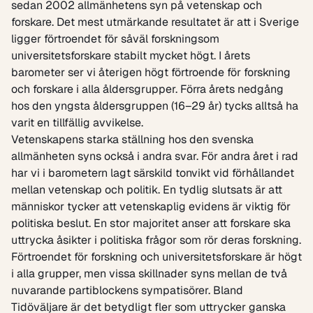
sedan 2002 allmänhetens syn på vetenskap och
forskare. Det mest utmärkande resultatet är att i Sverige
ligger förtroendet för såväl forskningsom
universitetsforskare stabilt mycket högt. I årets
barometer ser vi återigen högt förtroende för forskning
och forskare i alla åldersgrupper. Förra årets nedgång
hos den yngsta åldersgruppen (16–29 år) tycks alltså ha
varit en tillfällig avvikelse.
Vetenskapens starka ställning hos den svenska
allmänheten syns också i andra svar. För andra året i rad
har vi i barometern lagt särskild tonvikt vid förhållandet
mellan vetenskap och politik. En tydlig slutsats är att
människor tycker att vetenskaplig evidens är viktig för
politiska beslut. En stor majoritet anser att forskare ska
uttrycka åsikter i politiska frågor som rör deras forskning.
Förtroendet för forskning och universitetsforskare är högt
i alla grupper, men vissa skillnader syns mellan de två
nuvarande partiblockens sympatisörer. Bland
Tidöväljare är det betydligt fler som uttrycker ganska