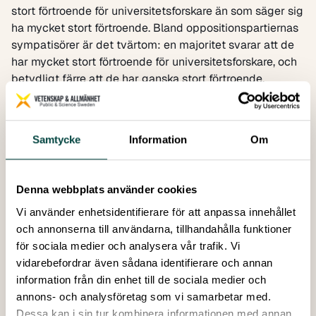
stort förtroende för universitetsforskare än som säger sig
ha mycket stort förtroende. Bland oppositionspartiernas
sympatisörer är det tvärtom: en majoritet svarar att de
har mycket stort förtroende för universitetsforskare, och
betydligt färre att de har ganska stort förtroende.
Tilliten till forskares uttalanden är inom alla områden
större bland oppositionsväljare än bland Tidöväljare,
men särskilt tydlig är skillnaden när det gäller forskares
Samtycke
Information
Om
uttalanden om vissa samhällsvetenskapligt inriktade
frågor. Tilliten till forskares uttalanden inom
naturvetenskap och teknik är högre i båda väljarlägren.
Denna webbplats använder cookies
Trots det fortsatt höga förtroendet för forskning och
Vi använder enhetsidentifierare för att anpassa innehållet
forskare har dock ett trendbrott skett de senaste åren. I
och annonserna till användarna, tillhandahålla funktioner
såväl årets som förra årets mätning svarar avsevärt färre
för sociala medier och analysera vår trafik. Vi
än tidigare att de tror att den tekniska utvecklingen
vidarebefordrar även sådana identifierare och annan
kommer att leda till ett bättre samhälle på sikt. Under
information från din enhet till de sociala medier och
pandemiåren 2020–2022 svarade upp emot 70 procent
annons- och analysföretag som vi samarbetar med.
att de trodde att den tekniska utvecklingen skulle göra
Dessa kan i sin tur kombinera informationen med annan
livet bättre. Förra året hade andelen rasat till drygt 50