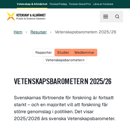
Vetenskap & Allmänhet
ForskarFredag
Forskar Grand Prix
Låna en forskare
Hem
Resurser
Vetenskapsbarometern 2025/26
Rapporter
Studier
Medlemmar
Vetenskapsbarometern
VETENSKAPSBAROMETERN 2025/26
Svenskarnas förtroende för forskning är fortsatt
starkt – och en majoritet vill att forskning får
större genomslag i politiken. Det visar
2025/2026 års svenska Vetenskapsbarometer.