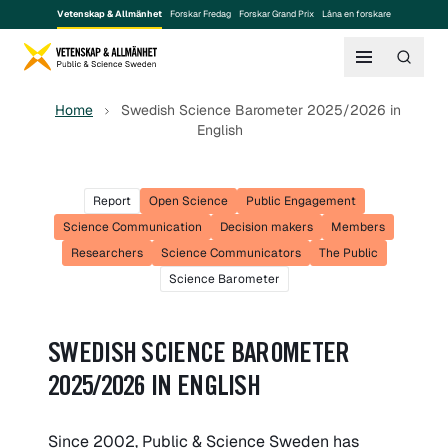
Vetenskap & Allmänhet
Forskar Fredag
Forskar Grand Prix
Låna en forskare
Home
Swedish Science Barometer 2025/2026 in
English
Report
Open Science
Public Engagement
Science Communication
Decision makers
Members
Researchers
Science Communicators
The Public
Science Barometer
SWEDISH SCIENCE BAROMETER
2025/2026 IN ENGLISH
Since 2002, Public & Science Sweden has