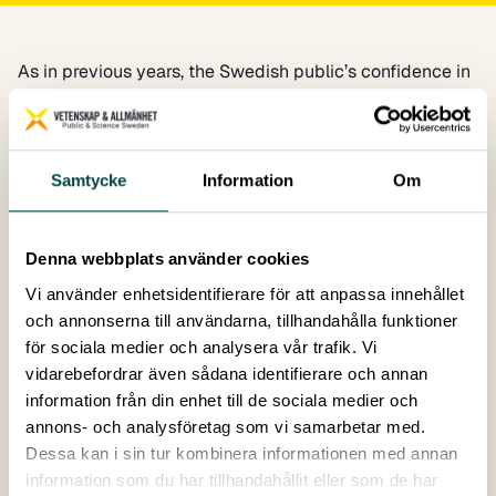
As in previous years, the Swedish public’s confidence in
research and researchers is high. Almost nine in ten (87
percent) report a high level of confidence in researchers
at universities, while eight in ten (79 percent) express
high confidence in research in general.
Samtycke
Information
Om
The results of the Science Barometer 2025/26 are
based on 1,014 telephone interviews with a random
sample of Sweden’s population aged 16–74 years,
Denna webbplats använder cookies
representative in terms of gender, age and place of
Vi använder enhetsidentifierare för att anpassa innehållet
residence. The interviews were conducted between 11
och annonserna till användarna, tillhandahålla funktioner
August and 28 September 2025. This is the 24th survey
för sociala medier och analysera vår trafik. Vi
carried out since the non-profit association Public &
vidarebefordrar även sådana identifierare och annan
Science Sweden was founded in 2002.
information från din enhet till de sociala medier och
Download the interview questionnaire.
annons- och analysföretag som vi samarbetar med.
Dessa kan i sin tur kombinera informationen med annan
information som du har tillhandahållit eller som de har