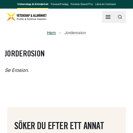
Vetenskap & Allmänhet
ForskarFredag
Forskar Grand Prix
Låna en forskare
Hem
Jorderosion
JORDEROSION
Se
Erosion
.
SÖKER DU EFTER ETT ANNAT