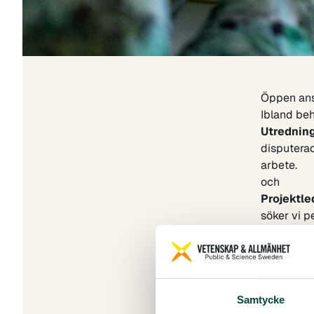
Öppen an
Ibland beh
Utrednin
disputera
arbete.
och
Projektle
söker vi 
erfarenhet
Att kunna 
nödvändigt
kommunice
Är du int
Samtycke