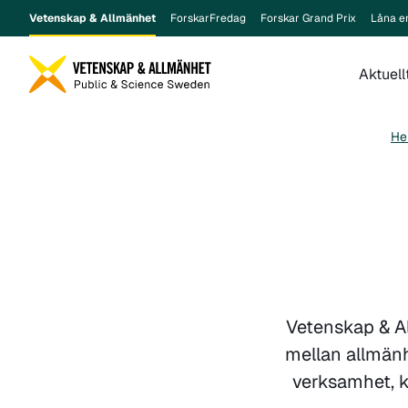
Vetenskap & Allmänhet
ForskarFredag
Forskar Grand Prix
Låna e
Aktuell
H
Vetenskap & Al
mellan allmänh
verksamhet, k