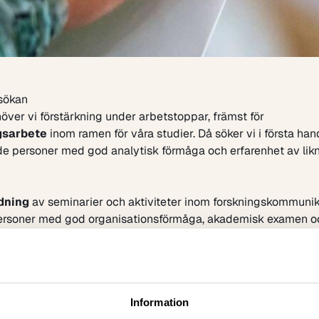
sökan
över vi förstärkning under arbetstoppar, främst för
gsarbete
inom ramen för våra studier. Då söker vi i första han
de personer med god analytisk förmåga och erfarenhet av li
dning
av seminarier och aktiviteter inom forskningskommunik
personer med god organisationsförmåga, akademisk examen o
 av liknande arbete.
uttrycka sig väl i tal och skrift på både svenska och engelska 
 för alla som jobbar på Vetenskap & Allmänhet, liksom att ha 
ra och samarbeta med andra.
Information
resserad av framtida uppdrag hos oss?