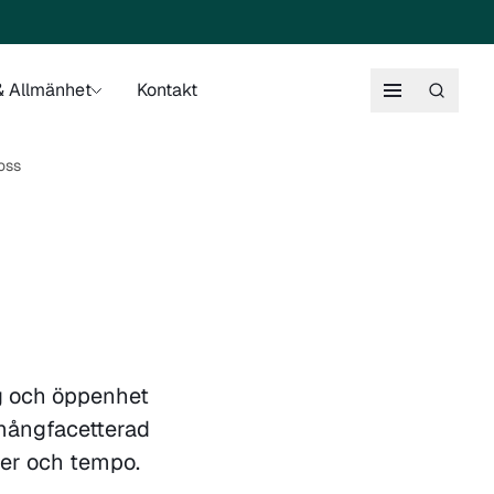
 Allmänhet
Kontakt
oss
og och öppenhet
 mångfacetterad
ter och tempo.