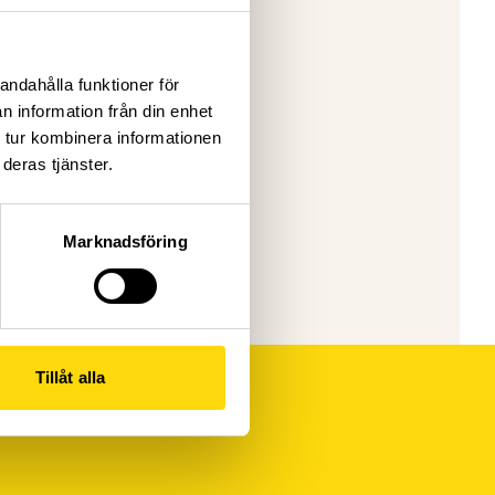
v och
se
.
ina
andahålla funktioner för
i
n information från din enhet
dningar.
 tur kombinera informationen
deras tjänster.
till
praktik du
Marknadsföring
Tillåt alla