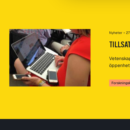
Nyheter
•
27
TILLSA
Vetenskap
öppenhet
Forskning