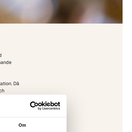
d
knande
ation. Då
ch
är
lätt att
Om