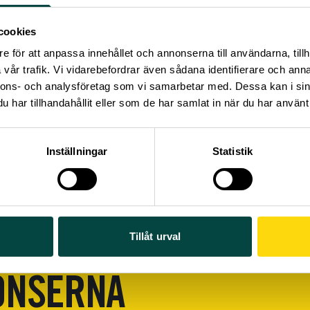
 att skicka ditt CV tillsammans med några rader om dig själ
u har skrivit (artikel, PM etc) till
jobb@vetenskapallmanhet.
cookies
ot
praktikanter
året om. Vanligen är det doktorander som via s
e för att anpassa innehållet och annonserna till användarna, tillh
t fått möjlighet att praktisera på en annan organisation, men v
vår trafik. Vi vidarebefordrar även sådana identifierare och anna
även praktikanter inom ramen för kandidat- eller masterutbil
nnons- och analysföretag som vi samarbetar med. Dessa kan i sin
resserad av att praktisera hos oss?
har tillhandahållit eller som de har samlat in när du har använt 
att skicka ditt CV tillsammans med några rader om dig själv 
nskapallmanhet.se
. Märk tydligt i mailet/ansökan att det är 
Inställningar
Statistik
Tillåt urval
ONSERNA