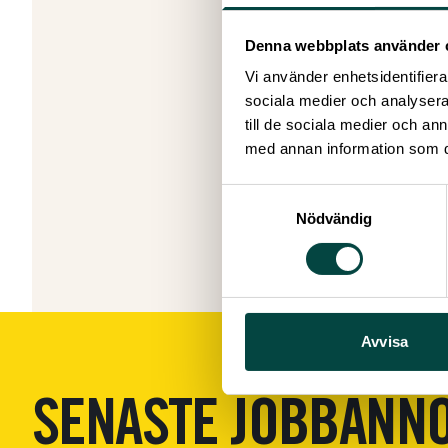
Välkommen
något som d
Denna webbplats använder 
Praktik
Vi tar em
Vi använder enhetsidentifierar
universite
sociala medier och analysera 
välkomnar 
till de sociala medier och a
Är du int
med annan information som du 
Välkommen 
jobb@vete
Samtyckesval
söker.
Nödvändig
Avvisa
SENASTE JOBBANN