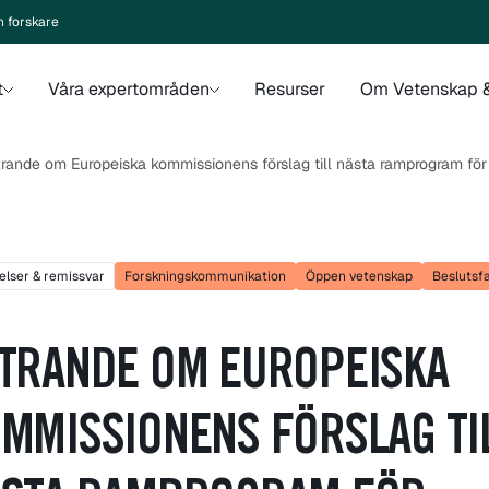
n forskare
t
Våra expertområden
Resurser
Om Vetenskap &
trande om Europeiska kommissionens förslag till nästa ramprogram för
elser & remissvar
Forskningskommunikation
Öppen vetenskap
Beslutsf
TRANDE OM EUROPEISKA
MMISSIONENS FÖRSLAG TI