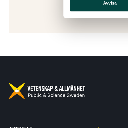
Skapad: 28
Avvisa
Senast ändr