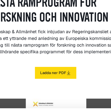
STA RAMPROGRAM FÖR
RSKNING OCH INNOVATION
skap & Allmänhet fick inbjudan av Regeringskansliet a
a ett yttrande med anledning av Europeiska kommissi
ag till nästa ramprogram för forskning och innovation 
illhörande specifika programmet för dess implementeri
Ladda ner PDF