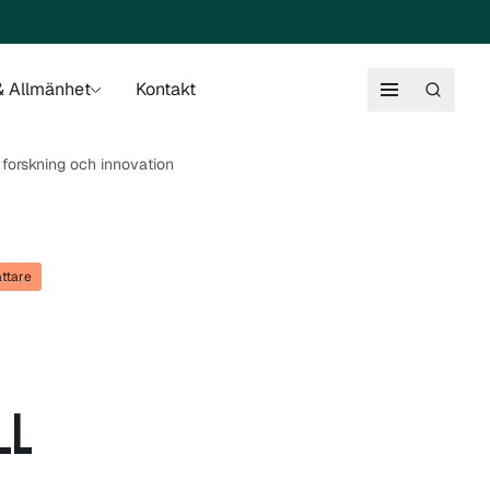
 Allmänhet
Kontakt
 forskning och innovation
attare
LL