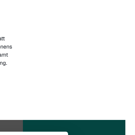
tt
onens
samt
ng.