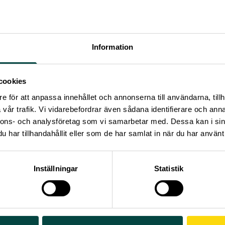
Information
cookies
e för att anpassa innehållet och annonserna till användarna, tillh
vår trafik. Vi vidarebefordrar även sådana identifierare och anna
nnons- och analysföretag som vi samarbetar med. Dessa kan i sin
har tillhandahållit eller som de har samlat in när du har använt 
Inställningar
Statistik
else utvecklar vi synpunkter på förslaget till EU:s nya ramprog
 och innovation – Horizon Europe 2028–2034.