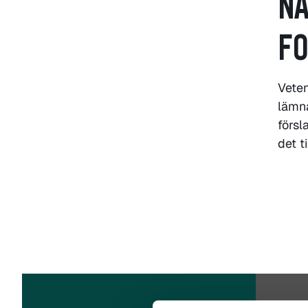
NÄ
FO
Veten
lämn
försl
det t