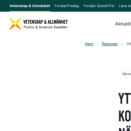
Vetenskap & Allmänhet
ForskarFredag
Forskar Grand Prix
Låna e
Aktuell
Hem
Resurser
Yt
Skriv
YT
KO