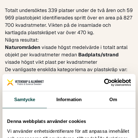
Totalt undersöktes 339 platser under de två åren och 59
969 plastobjekt identifierades spritt över en area på 827
700 kvadratmeter. Vikten på de insamlade och
kartlagda plastskräpet var över 470 kg.
Några resultat:
Naturområden
visade högst medelvärde i totalt antal
objekt per kvadratmeter medan
Badplats/strand
visade högst vikt plast per kvadratmeter
De vanligaste enskilda kategorierna av plastskräp var:
21 % Cigarettfimpar
16 % Mjuka plastförpackningar
10 % Hårda plastförpackningar
En följeforskning om ungas attityder och motiv till
Samtycke
Information
Om
nedskräpning gjordes. Totalt 174 barn och ungdomar
deltog och resultaten visar att viljan att minska
uppkomst och nedskräpning av plast är kopplat till två
Denna webbplats använder cookies
saker:
Vi använder enhetsidentifierare för att anpassa innehållet
Känslan att man inte bör skräpa ned