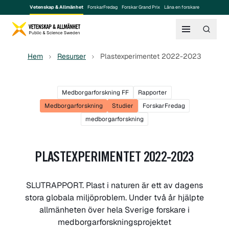
Vetenskap & Allmänhet
ForskarFredag
Forskar Grand Prix
Låna en forskare
Hem
Resurser
Plastexperimentet 2022-2023
Medborgarforskning FF
Rapporter
Medborgarforskning
Studier
ForskarFredag
medborgarforskning
PLASTEXPERIMENTET 2022-2023
SLUTRAPPORT. Plast i naturen är ett av dagens
stora globala miljöproblem. Under två år hjälpte
allmänheten över hela Sverige forskare i
medborgarforskningsprojektet