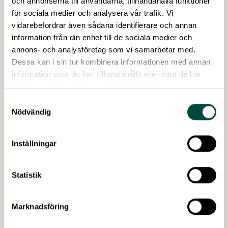
och annonserna till användarna, tillhandahålla funktioner
Åsikten att det är viktigt att inte skräpa ned
för sociala medier och analysera vår trafik. Vi
vidarebefordrar även sådana identifierare och annan
information från din enhet till de sociala medier och
annons- och analysföretag som vi samarbetar med.
VA-rapport 2024:2
Dessa kan i sin tur kombinera informationen med annan
Författare:
Bethanie Carney Almroth, Emil
information som du har tillhandahållit eller som de har
Larsson och Magnus Bergquist på Göteborgs
samlat in när du har använt deras tjänster.
universitet
Samtyckesval
Redigering & grafisk form:
Håll Sverige Rent
Nödvändig
och Lotta Waesterberg Tomasson, Vetenskap &
Allmänhet
Publicerad:
Mars 2024
Inställningar
Antal sidor:
52
Statistik
Till projektsidan
Marknadsföring