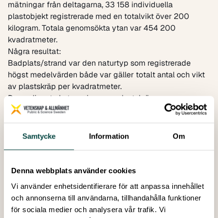
mätningar från deltagarna, 33 158 individuella
plastobjekt registrerade med en totalvikt över 200
kilogram. Totala genomsökta ytan var 454 200
kvadratmeter.
Några resultat:
Badplats/strand var den naturtyp som registrerade
högst medelvärden både var gäller totalt antal och vikt
av plastskräp per kvadratmeter.
De vanligaste kategorierna av plastskräp var:
25 % Cigarettfimpar
13 % Mjuka plastförpackningar
10 % Plastpåsar
Samtycke
Information
Om
52% Övriga plastkategorier
En följeforskning om ungas attityder och motiv till
nedskräpning gjordes också under 135 barn och
Denna webbplats använder cookies
ungdomar som deltagit svarade på en enkät som visar
Vi använder enhetsidentifierare för att anpassa innehållet
att viljan att inte skräpa ned i framtiden förstärks av två
och annonserna till användarna, tillhandahålla funktioner
saker:
för sociala medier och analysera vår trafik. Vi
Känslan att man inte bör skräpa ned