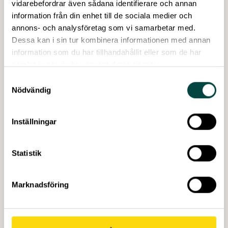
vidarebefordrar även sådana identifierare och annan
Åsikten att det är viktigt att inte skräpa ned
information från din enhet till de sociala medier och
Läs mer på
www.plastexperimentet.se
annons- och analysföretag som vi samarbetar med.
Dessa kan i sin tur kombinera informationen med annan
information som du har tillhandahållit eller som de har
samlat in när du har använt deras tjänster.
VA-rapport 2023:3
Författare:
Bethanie Carney Almroth, Emil
Samtyckesval
Larsson och Magnus Bergquist på Göteborgs
Nödvändig
universitet.
Redigering & grafisk form:
Håll Sverige Rent
Inställningar
och Lotta Waesterberg Tomasson, VA
Publicerad:
April 2023
Antal sidor:
25
Statistik
Marknadsföring
Skapad: 04 april 2023
Senast ändrad: 07 juli 2026