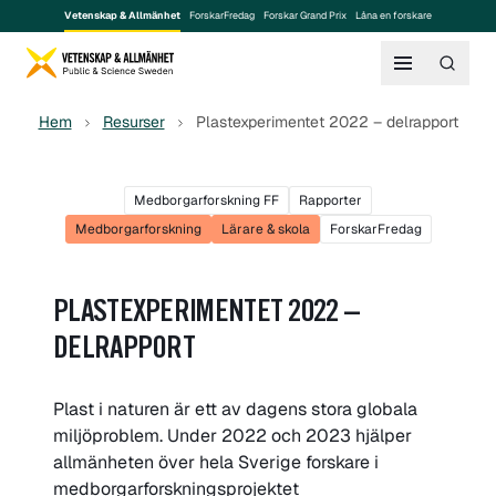
Vetenskap & Allmänhet
ForskarFredag
Forskar Grand Prix
Låna en forskare
Hem
Resurser
Plastexperimentet 2022 – delrapport
Medborgarforskning FF
Rapporter
Medborgarforskning
Lärare & skola
ForskarFredag
PLASTEXPERIMENTET 2022 –
DELRAPPORT
Plast i naturen är ett av dagens stora globala
miljöproblem. Under 2022 och 2023 hjälper
allmänheten över hela Sverige forskare i
medborgarforskningsprojektet