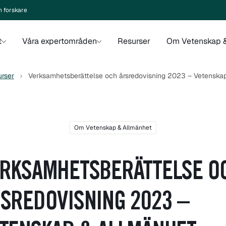
n forskare
t
Våra expertområden
Resurser
Om Vetenskap &
rser
Verksamhetsberättelse och årsredovisning 2023 – Vetenska
Om Vetenskap & Allmänhet
RKSAMHETSBERÄTTELSE O
SREDOVISNING 2023 –