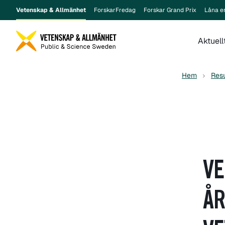
Vetenskap & Allmänhet
ForskarFredag
Forskar Grand Prix
Låna e
Aktuell
Hem
Resu
VE
ÅR