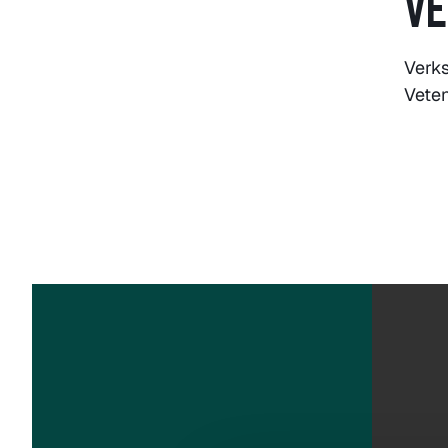
VE
Verks
Vete