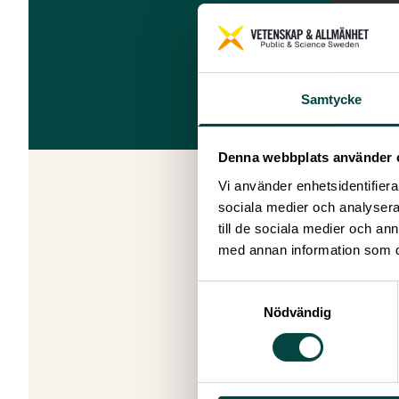
Samtycke
Denna webbplats använder 
Vi använder enhetsidentifierar
sociala medier och analysera 
till de sociala medier och a
Ver
med annan information som du 
All
Pub
Samtyckesval
Ant
Nödvändig