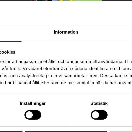
Information
cookies
e för att anpassa innehållet och annonserna till användarna, tillh
vår trafik. Vi vidarebefordrar även sådana identifierare och anna
nnons- och analysföretag som vi samarbetar med. Dessa kan i sin
ksamhetsberättelse och årsredovisning 2023 –Vetenskap &
har tillhandahållit eller som de har samlat in när du har använt 
mänhet
licerad:
September 2023
al sidor:
34
Inställningar
Statistik