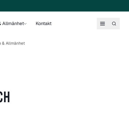
 Allmänhet
Kontakt
p & Allmänhet
CH