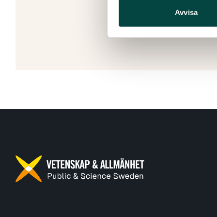
Avvisa
Skapad: 30
Senast ändr