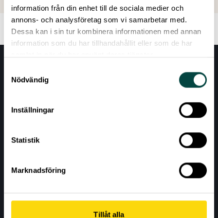
information från din enhet till de sociala medier och
annons- och analysföretag som vi samarbetar med.
Dessa kan i sin tur kombinera informationen med annan
information som du har tillhandahållit eller som de har
samlat in när du har använt deras tjänster.
Samtyckesval
Nödvändig
Inställningar
Statistik
AKTUELLT
VÅRA EXPERTOMRÅDEN
Marknadsföring
RESURSER
OM VETENSKAP & ALLMÄNHET
Tillåt alla