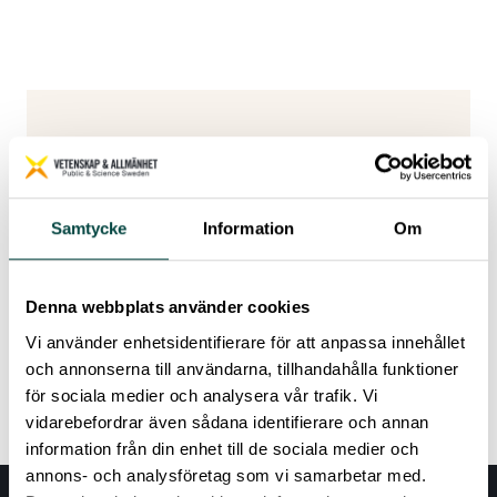
SÖKER DU EFTER ETT ANNAT
ORD ELLER BEGREPP?
Samtycke
Information
Om
Här kommer du tillbaka till ordlistan.
Denna webbplats använder cookies
Tillbaka till ordlistan
Vi använder enhetsidentifierare för att anpassa innehållet
och annonserna till användarna, tillhandahålla funktioner
för sociala medier och analysera vår trafik. Vi
vidarebefordrar även sådana identifierare och annan
information från din enhet till de sociala medier och
annons- och analysföretag som vi samarbetar med.