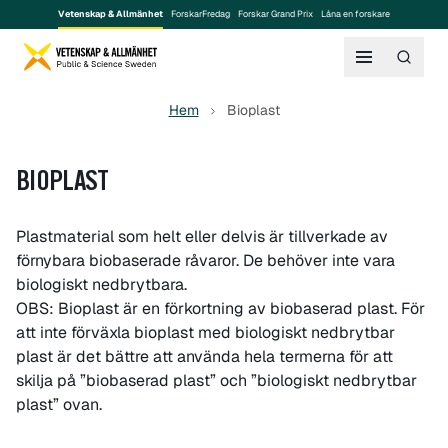
Vetenskap & Allmänhet
ForskarFredag
Forskar Grand Prix
Låna en forskare
Hem
Bioplast
BIOPLAST
Plastmaterial som helt eller delvis är tillverkade av
förnybara biobaserade råvaror. De behöver inte vara
biologiskt nedbrytbara.
OBS: Bioplast är en förkortning av biobaserad plast. För
att inte förväxla bioplast med biologiskt nedbrytbar
plast är det bättre att använda hela termerna för att
skilja på ”biobaserad plast” och ”biologiskt nedbrytbar
plast” ovan.