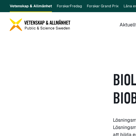
Vetenskap & Allmänhet
ForskarFredag
Forskar Grand Prix
Låna e
Aktuell
BIO
BIO
Lösningsm
Lösningsm
att bilda e