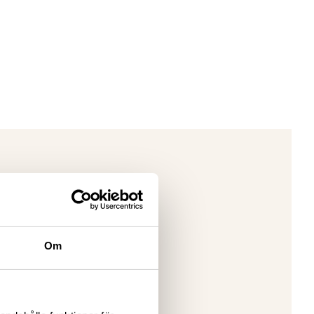
NAT
Om
aka till