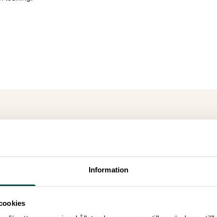
ER DU EFTER ETT AN
Information
D?
cookies
efter ett annat ord eller begrepp? Här kommer du tillb