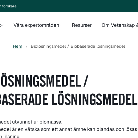
n forskare
t
Våra expertområden
Resurser
Om Vetenskap &
Hem
Biolösningsmedel / Biobaserade lösningsmedel
LÖSNINGSMEDEL /
BASERADE LÖSNINGSMEDEL
edel utvunnet ur biomassa.
edel är en vätska som ett annat ämne kan blandas och lösas 
n lösning.