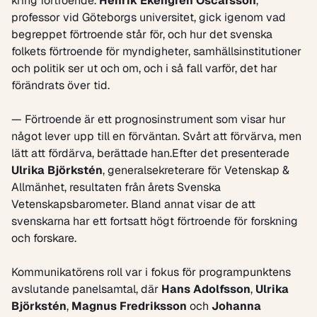
kring förtroende.
Henrik Ekengren Oscarsson
,
professor vid Göteborgs universitet, gick igenom vad
begreppet förtroende står för, och hur det svenska
folkets förtroende för myndigheter, samhällsinstitutioner
och politik ser ut och om, och i så fall varför, det har
förändrats över tid.
— Förtroende är ett prognosinstrument som visar hur
något lever upp till en förväntan. Svårt att förvärva, men
lätt att fördärva, berättade han.Efter det presenterade
Ulrika Björkstén
, generalsekreterare för Vetenskap &
Allmänhet, resultaten från årets Svenska
Vetenskapsbarometer. Bland annat visar de att
svenskarna har ett fortsatt högt förtroende för forskning
och forskare.
Kommunikatörens roll var i fokus för programpunktens
avslutande panelsamtal, där
Hans Adolfsson
,
Ulrika
Björkstén
,
Magnus Fredriksson
och
Johanna