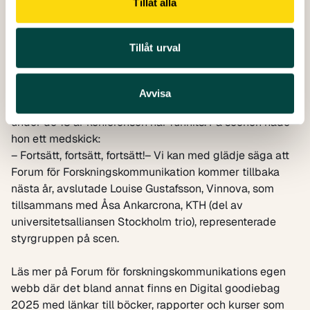
Tillåt alla
Under det avslutande passet i helgrupp gavs en kort
återblick av vart och ett av de tre spåren. Dessutom fick
Tillåt urval
Anna Maria Fleetwood, Vetenskapsrådet, ett särskilt
tack för sitt arbete med Forum för
Forskningskommunikation. Hon var med startade
Avvisa
mötesplatsen och har varit en av de drivande krafterna
under de 13 år konferensen har funnits. På scenen hade
hon ett medskick:
– Fortsätt, fortsätt, fortsätt!– Vi kan med glädje säga att
Forum för Forskningskommunikation kommer tillbaka
nästa år, avslutade Louise Gustafsson, Vinnova, som
tillsammans med Åsa Ankarcrona, KTH (del av
universitetsalliansen Stockholm trio), representerade
styrgruppen på scen.
Läs mer på Forum för forskningskommunikations egen
webb där det bland annat finns en
Digital goodiebag
2025
med länkar till böcker, rapporter och kurser som