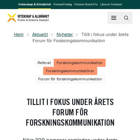
Vetenskap & Allmänhet
ForskarFredag
Forskar Grand Prix
Låna en forskare
Hem
Aktuellt
Nyheter
Tillit i fokus under årets
Forum för Forskningskommunikation
Referat
Forskningskommunikation
Forskningskommunikatörer
Forum för forskningskommunikation
TILLIT I FOKUS UNDER ÅRETS
FORUM FÖR
FORSKNINGSKOMMUNIKATION