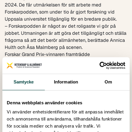
2024. De får utmärkelsen för sitt arbete med
Forskarpodden
, som under tio år gjort forskning vid
Uppsala universitet tillgänglig för en bredare publik.
– Forskarpodden är något av det roligaste vi gör på
jobbet. Utmaningen är att göra det tillgängligt och ställa
frågorna så att det berör allmänheten, berättade Annica
Hulth och Åsa Malmberg på scenen.
Forskar Grand Prix-vinnaren framträdde
Förmiddagen avslutade med att årets vinnare av Forskar
Grand Prix 2025, Carl Öhman från Uppsala universitet,
framförde det fyra minuter långa bidrag som dagen
Samtycke
Information
Om
innan gav honom titeln ”bäst i Sverige på att presentera
forskning”. Carl Öhman har undersökt vad som händer
med våra digitala avtryck när vi dör och förklarade att
Denna webbplats använder cookies
vår data hamnar i händerna på några få digitala jättar.
– Internet håller på att bli världens största kyrkogård och
Vi använder enhetsidentifierare för att anpassa innehållet
vem som äger den är en fråga om makt.
och annonserna till användarna, tillhandahålla funktioner
Tre spår att välja mellan
för sociala medier och analysera vår trafik. Vi