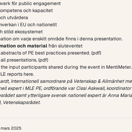
amverk för public engagement
kompetens och kapacitet
och utvärdera
verkan i EU och nationellt
h stöd ekosystemet
ation om varje enskilt område finns i
denna presentation
.
mation och material
från sluteventet
bstracts of PE best practices presented. (pdf)
ll presentations. (pdf)
he input participants shared during the event in MentiMeter. 
LE reports here.
ardt, Internationell samordnare på Vetenskap & Allmänhet m
ell expert i MLE PE, ordförande var Cissi Askwall, koordinator
rådet samt ytterligare svensk nationell expert är Anna Mari
, Vetenskapsrådet.
 mars 2025