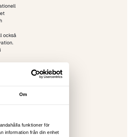
ationell
et
h
l också
ation.
i
rm av
har
enien och
Om
serat på;
andahålla funktioner för
)
n information från din enhet