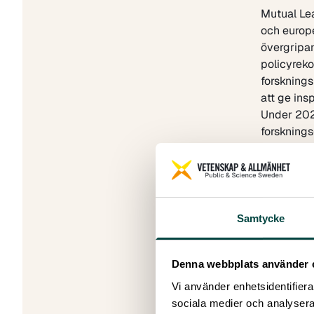
Mutual Le
och europ
övergripan
policyrek
forskning
att ge ins
Under 202
forsknings
samskapan
samverkan
Arbetet ha
sammanfat
deltagit: 
Samtycke
Sverige. U
översikt 
Denna webbplats använder 
möjlighet
analys av 
Vi använder enhetsidentifierar
dialog oc
sociala medier och analysera 