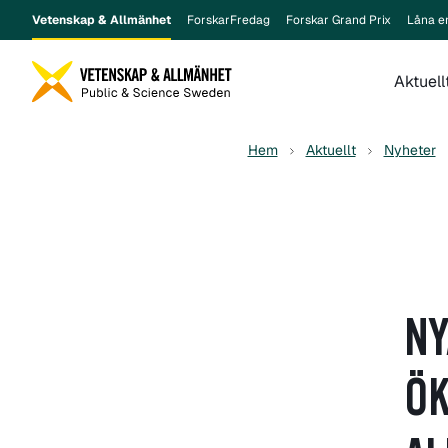
Vetenskap & Allmänhet
ForskarFredag
Forskar Grand Prix
Låna e
Aktuell
Hem
Aktuellt
Nyheter
NY
ÖK