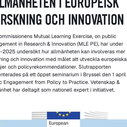
LMÄNHETEN I EUROPEISK
RSKNING OCH INNOVATION
mmissionens Mutual Learning Exercise, on public
ement in Research & Innovation (MLE PE), har under
-2025 undersökt hur allmänheten kan involveras mer 
ning och innovation med målet att utveckla europeiska
injer och policyrekommendationer. Slutrapporten
nterades på ett öppet seminarium i Bryssel den 1 april
c Engagement from Policy to Practice. Vetenskap &
nhet har deltagit som nationell expert i initiativet.