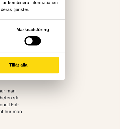
 tur kombinera informationen
mänhet, det
deras tjänster.
an med det
ghet att
, säger
Marknadsföring
nt from
ts och
Tillåt alla
ic
na en
hur man
eten s.k.
onell FoI-
t hur man