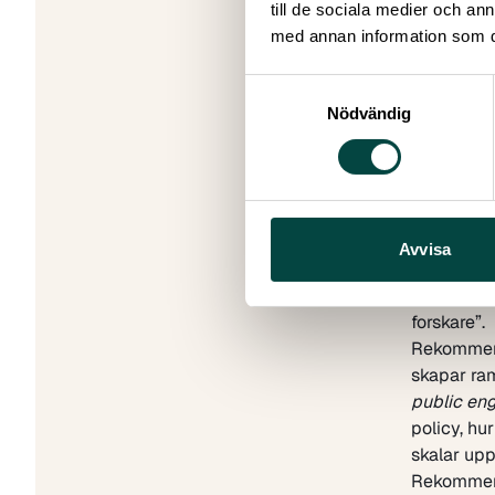
Ta del av
till de sociala medier och a
– Att delt
med annan information som du 
har gett o
omgivande 
Samtyckesval
dela med 
Nödvändig
Maria Haga
Rekommen
Slutrappo
Policy to 
närmare 1
Avvisa
arbetsgrup
engagement
forskare”.
Rekommend
skapar ra
public en
policy, hu
skalar upp
Rekommend