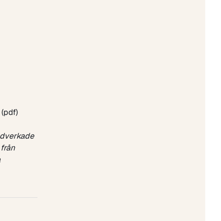
(pdf)
edverkade
 från
a