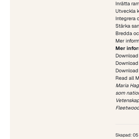
Inrätta r
Utveckla 
Integrera 
Stärka sam
Bredda oc
Mer inform
Mer infor
Download a
Download a
Download t
Read all M
Maria Hag
som nation
Vetenskaps
Fleetwood
Skapad: 05