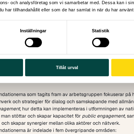
 rapporterna på EU-kommissionens
webbplats
.
nnons- och analysföretag som vi samarbetar med. Dessa kan i sin
a i MLE PE har varit väldigt viktigt för oss på Vetenskap & All
har tillhandahållit eller som de har samlat in när du har använt 
ss mycket kunskap om hur ramverk och riktlinjer för samverk
samhället ser ut i andra länder. Det har också gett oss möjli
oss med vår expertis och visa upp goda exempel från Sverige
Inställningar
Statistik
rdt, nationell expert i MLE PE
dationer & slutsatser
rten från MLE PE presenterades på eventet Public Engageme
Practice i Bryssel den 1 april. Drygt 70 personer deltog på pla
00 deltog online. Förutom rekommendationerna från MLE PE
Tillåt urval
pen så presenterades även nationella best practises på publ
 aktiviteter däribland Vetenskap & Allmänhets initiativ ”Lå
ationerna som tagits fram av arbetsgruppen fokuserar på 
mverk och strategier för dialog och samskapande med allmänh
gagement
, hur detta kan implementeras i utformningen av nati
r man stöttar och skapar kapacitet för
public engagement,
sam
 och skapar synergier mellan olika aktörer och nätverk.
ationerna är indelade i fem övergripande områden: