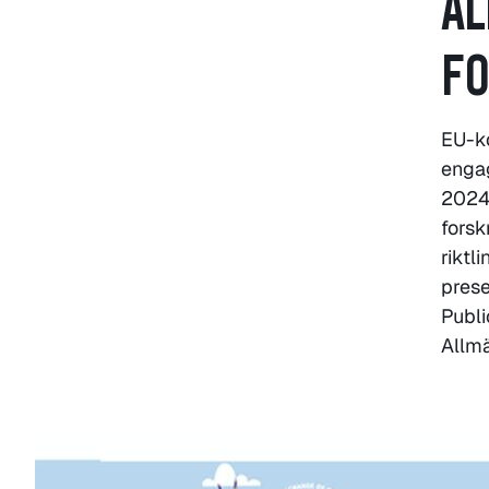
AL
FO
EU-ko
engag
2024
forsk
riktl
prese
Publi
Allmä