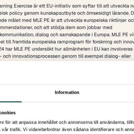
arning Exercise
är ett EU-initiativ som syftar till att utveckla n
eisk policy genom kunskapsutbyte och ömsesidigt lärande. D
de målet med MLE PE är att utveckla europeiska riktlinjer oc
ommendationer, och att stödja dem som jobbar med
skommunikation, dialog och samskapande i Europa. MLE PE vil
pel till framtida europeiska ramprogram för forskning och innov
4 har MLE PE undersökt hur allmänheten i EU kan involveras 
- och innovationsprocessen genom till exempel dialog- eller
de aktiviteter och vad som behövs för att utveckla denna fo
 på Europanivå.
r resulterat i fyra tematiska rapporter och en slutrapport som
tar resultaten och ger policyrekommendationer. Åtta länder 
Belgien, Tyskland, Irland, Litauen, Nederländerna, Norge, Slov
Information
nder 2024 har initiativet haft fyra tematiska möten som foku
av dialog och samskapande
(public engagement) inom EU
cookies
er och utmaningar för dialog och samskapande
riktlinjer och policies
för dialog och samskapande
e för att anpassa innehållet och annonserna till användarna, tillh
h samskapande inom det europeiska forskningsområdet (ERA
vår trafik. Vi vidarebefordrar även sådana identifierare och anna