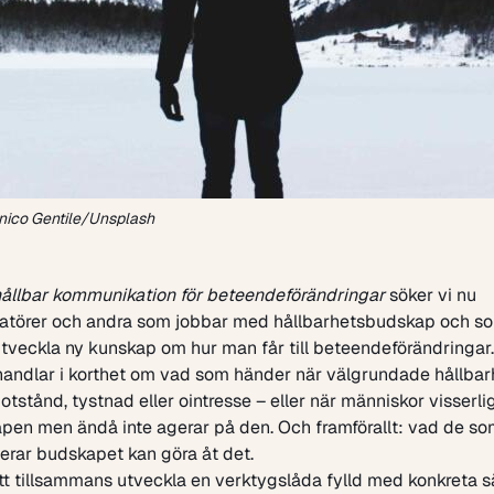
nico Gentile/Unsplash
 hållbar kommunikation för beteendeförändringar
söker vi nu
törer och andra som jobbar med hållbarhetsbudskap och som
veckla ny kunskap om hur man får till beteendeförändringar.
handlar i korthet om vad som händer när välgrundade hållbar
tstånd, tystnad eller ointresse – eller när människor visserlige
pen men ändå inte agerar på den. Och framförallt: vad de s
rar budskapet kan göra åt det.
tt tillsammans utveckla en verktygslåda fylld med konkreta s