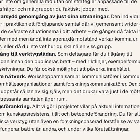
r inte om generella råd utan om strategier anpassade till de
sfrågor och målgrupper du faktiskt jobbar med.
darsydd genomgång av just dina utmaningar.
Den individu
är i praktiken ett fördjupande samtal där vi gemensamt vrider
de svåraste situationerna i ditt arbete – de gånger då fakta in
åller med men ändå inte agerar,då motstånd verkar komma ur
, eller då du inte vet hur du ska nå en viss grupp.
gång till verktygslådan.
Som deltagare får du tillgång till
dan innan den publiceras brett – med riktlinjer, exempelformu
skrivningar. Du får också möjlighet att påverka innehållet.
re nätverk.
Workshopparna samlar kommunikatörer i kommu
samhällesorganisationer samt forskningskommunikatörer. Den 
uppstår sällan av sig själv, men det brukar vara just i de mö
ntressanta samtalen äger rum.
gsförankring.
Allt vi gör i projektet vilar på aktuell internation
om kunskapsresistens, tillit och beteendeförändring. Du får all
iska verktyg utan även en forskningsbaserad förståelse av var
 fungerar bättre än andra, och under vilka förutsättningar.