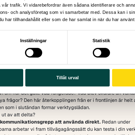
vår trafik. Vi vidarebefordrar även sådana identifierare och anna
 här är medskapande från första stund, inte en föreläsning me
nnons- och analysföretag som vi samarbetar med. Dessa kan i sin
 utan ett tillfälle där era erfarenheter och idéer utgör själva
har tillhandahållit eller som de har samlat in när du har använt 
et. Du är givetvis varmt välkommen att delta under hela dage
2 – digital uppföljning (ca 2 timmar), september/oktob
workshoppen sker digitalt och bygger direkt vidare på det v
Inställningar
Statistik
sala.
l intervju 1 – digitalt (45–60 min)
danpassar vi insikterna från workshopparna till just din vardag
 mest brännande i ditt sammanhang? Vilka nya grepp skulle d
hemmaplan? Tanken är att du sedan faktiskt testar dessa an
Tillåt urval
ngssätt i din verksamhet.
ll intervju 2 – digitalt (45–60 min)
vi om hur det gått. Vad fungerade? Vad blev svårare än vänt
a frågor? Den här återkopplingen från er i frontlinjen är hel
en som i slutändan formar verktygslådan.
 ut av att delta?
 kommunikationsgrepp att använda direkt.
Redan under
rna arbetar vi fram tillvägagångssätt du kan testa i din ve