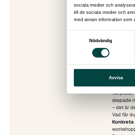
sociala medier och analysera 
14:15
. Det
till de sociala medier och a
frågestund
med annan information som du 
råmaterial
Workshop 
Samtyckesval
Den andra 
Nödvändig
fram i Upp
Individuel
Här indivi
frågor är
pröva på 
Avvisa
tillvägagå
Individue
Nu pratar 
skapade ny
– det är d
Vad får du
Konkreta
workshoppa