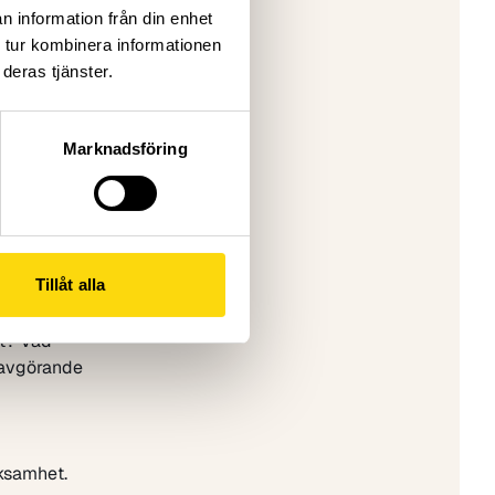
n information från din enhet
d
 tur kombinera informationen
deras tjänster.
n!
er 2026
i arbetade
Marknadsföring
. Vilka
u kunna
passade
Tillåt alla
at? Vad
t avgörande
rksamhet.