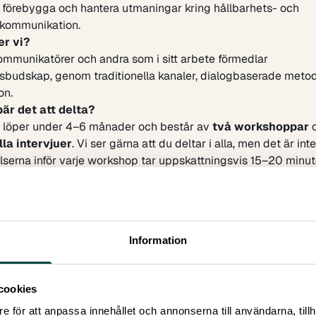
t förebygga och hantera utmaningar kring hållbarhets- och
skommunikation.
er vi?
ommunikatörer och andra som i sitt arbete förmedlar
sbudskap, genom traditionella kanaler, dialogbaserade metod
on.
är det att delta?
 löper under 4–6 månader och består av
två workshoppar
o
lla intervjuer
. Vi ser gärna att du deltar i alla, men det är inte
serna inför varje workshop tar uppskattningsvis 15–20 minut
anmälan
ia Jacobson,
maria.jacobson@vetenskapallmanhet.se
, om du
 av att delta.
 projektet?
Hör av dig till forskaren
Mikael Klintman:
Information
ntman@soc.lu.se
, 070-284 55 48
on om upplägget
1 – på plats i Uppsala, 6 maj 2026 (ca 2 timmar)
cookies
a workshoppen hålls under konferensen
Folk och Forskning
i U
e för att anpassa innehållet och annonserna till användarna, tillh
ogrampunkten
Effektiv klimatkommunikation för beteendeförän