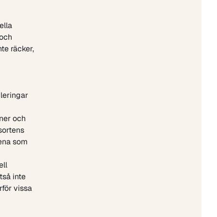
ella
 och
te räcker,
leringar
ner och
sortens
tena som
ell
tså inte
för vissa