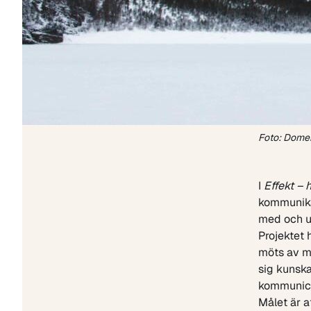
Foto: Dome
I
Effekt –
kommunika
med och ut
Projektet 
möts av mo
sig kunska
kommunice
Målet är a