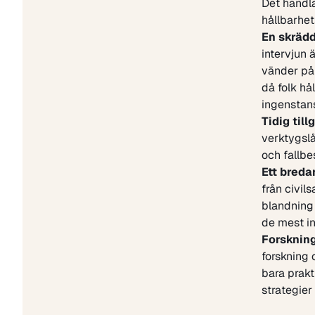
Det handla
hållbarhet
En skräd
intervjun 
vänder på 
då folk h
ingenstans
Tidig till
verktygslå
och fallbe
Ett breda
från civil
blandning 
de mest i
Forsknin
forskning 
bara prakt
strategier