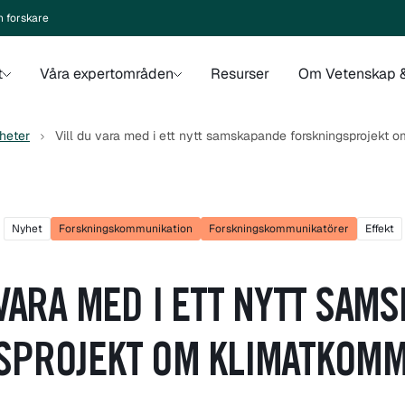
n forskare
t
Våra expertområden
Resurser
Om Vetenskap &
heter
Vill du vara med i ett nytt samskapande forskningsprojekt
Nyhet
Forskningskommunikation
Forskningskommunikatörer
Effekt
 VARA MED I ETT NYTT SAM
SPROJEKT OM KLIMATKOMM