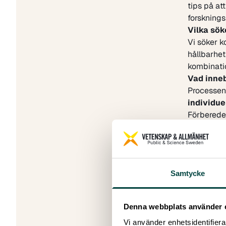
tips på at
forskning
Vilka sök
Vi söker k
hållbarhet
kombinati
Vad inneb
Processen
individue
Förberedel
Intresse
Mejla Mar
intresserad
Frågor om
Samtycke
mikael.kli
Informati
Workshop 
Denna webbplats använder 
Den först
Vi använder enhetsidentifierar
under pr