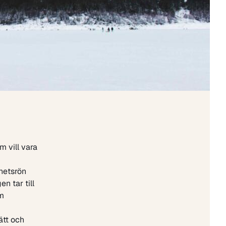
 vill vara
hetsrön
n tar till
om
ätt och