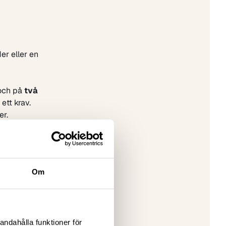
er eller en
ch på
två
 ett krav.
er.
 är
Om
ppsala,
andahålla funktioner för
dringar kl