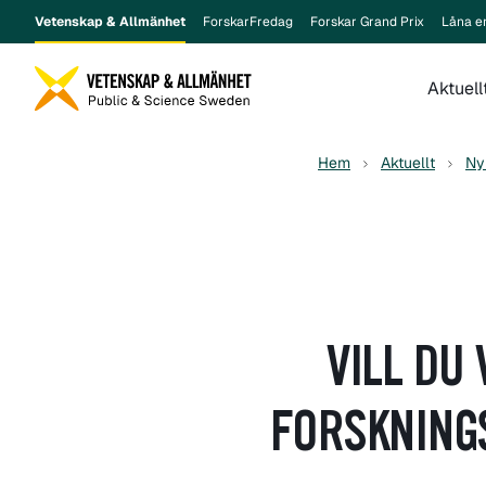
Vetenskap & Allmänhet
ForskarFredag
Forskar Grand Prix
Låna e
Aktuell
Hem
Aktuellt
Ny
VILL DU
FORSKNING