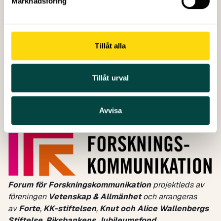
Marknadsföring
lantbruksuniversitet
15:30 – 16:00 Sammanfattning av dagen och
framåtblickande
Reflektioner från dagen och de tre parallella
Tillåt alla
spåren
Linda Söderlindh
, universitetsadjunkt, KTH
Tillåt urval
Jakob Mjöbring
, kommunikatör, Umeå universitet
Erika Karlsson
, kommunikatör, Institutet för
Framtidsstudier
Avvisa
Forum för Forskningskommunikation
projektleds av
föreningen
Vetenskap & Allmänhet
och arrangeras
av
Forte
,
KK-stiftelsen
,
Knut och Alice Wallenbergs
Stiftelse
,
Riksbankens Jubileumsfond,