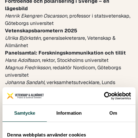
Förtroende och polarisering i Sverige – en
lägesbild
Henrik Ekengren Oscarsson
, professor i statsvetenskap,
Göteborgs universitet
Vetenskapsbarometern 2025
Ulrika Björkstén
, generalsekreterare, Vetenskap &
Allmänhet
Panelsamtal: Forskningskommunikation och tillit
Hans Adolfsson
, rektor, Stockholms universitet
Magnus Fredriksson
, redaktör Nordicom, Göteborgs
universitet
Johanna Sandahl
, verksamhetsutvecklare, Lunds
universitet
Ulrika Björkstén
, generalsekreterare, Vetenskap &
Allmänhet
11:30 – 12:30 Kommunikation och
Samtycke
Information
Om
relationsbyggande
Building trust in science communication:
Inspiration from CERN and ESS
Denna webbplats använder cookies