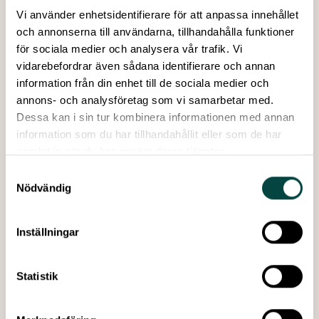
Ana Godinho
, Head of Communications and
Vi använder enhetsidentifierare för att anpassa innehållet
Engagement, ESS
och annonserna till användarna, tillhandahålla funktioner
Utmärkelsen Hall of Fame 2025 delas ut
för sociala medier och analysera vår trafik. Vi
Bryta genom bruset – hur man fångar ungas
vidarebefordrar även sådana identifierare och annan
uppmärksamhet i sociala medier
information från din enhet till de sociala medier och
Catherine Fulgencio
, sociala medier-redaktör, Forskning
annons- och analysföretag som vi samarbetar med.
och Framsteg
Dessa kan i sin tur kombinera informationen med annan
Årets Forskar Grand Prix-vinnare framträder
information som du har tillhandahållit eller som de har
13:30 – 14:45 Forskning och politik: Hur når vi
samlat in när du har använt deras tjänster.
beslutsfattare?
Samtyckesval
Samtal med politiker
Nödvändig
Linus Sköld
, riksdagsledamot (S) och ordförande Rifo
Anna Wetterbom
, ledamot (C) i äldrenämnden i Uppsala
kommun
Inställningar
Inspiration: 3 x praktiska exempel
Karin Jonsell
, kommunikatör, SLU Future Food
Statistik
Josefina Syssner,
professor och föreståndare på
Centrum för kommunstrategiska studier
Thomas Norrby,
statskonsulent, Sveriges