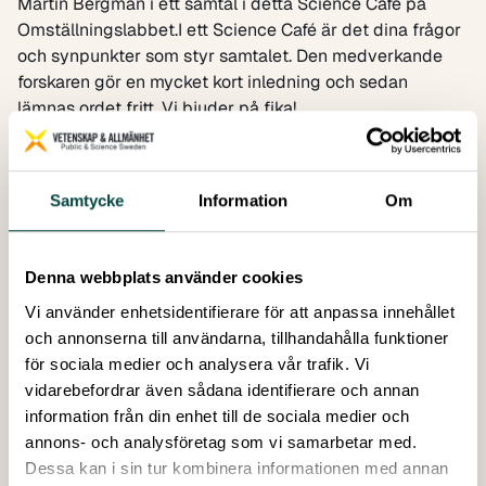
Martin Bergman i ett samtal i detta Science Café på
Omställningslabbet.
I ett Science Café är det dina frågor
och synpunkter som styr samtalet. Den medverkande
forskaren gör en mycket kort inledning och sedan
lämnas ordet fritt. Vi bjuder på fika!
Lördag 5 april, kl 11:00 – 11:45
samt
Söndag 6 april, kl. 13:00 – 13:45
Varmt välkommen!
Samtycke
Information
Om
Medverkande
Martin Bergman
, biolog och medborgarforskare bl.a.
genom iNaturalist
Denna webbplats använder cookies
Moderator:
Lotta Waesterberg Tomasson,
Vi använder enhetsidentifierare för att anpassa innehållet
kommunikationsansvarig på Vetenskap & Allmänhet,
och annonserna till användarna, tillhandahålla funktioner
arbetar med att öka medvetenheten om
för sociala medier och analysera vår trafik. Vi
medborgarforskning och stärka dess ställning samt att
vidarebefordrar även sådana identifierare och annan
sprida Science café-metoden.
information från din enhet till de sociala medier och
annons- och analysföretag som vi samarbetar med.
Dessa kan i sin tur kombinera informationen med annan