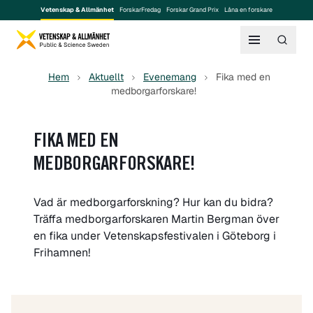
Vetenskap & Allmänhet
ForskarFredag
Forskar Grand Prix
Låna en forskare
Hem
Aktuellt
Evenemang
Fika med en
medborgarforskare!
FIKA MED EN
MEDBORGARFORSKARE!
Vad är medborgarforskning? Hur kan du bidra?
Träffa medborgarforskaren Martin Bergman över
en fika under Vetenskapsfestivalen i Göteborg i
Frihamnen!