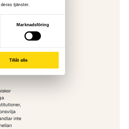
deras tjänster.
entkårer
Marknadsföring
Tillåt alla
 hur det
niskor
iga
titutioner,
onsvilja
ndlar inte
mellan