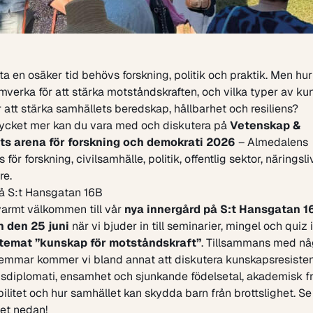
ta en osäker tid behövs forskning, politik och praktik. Men hur
mverka för att stärka motståndskraften, och vilka typer av k
 att stärka samhällets beredskap, hållbarhet och resiliens?
ycket mer kan du vara med och diskutera på
Vetenskap &
s arena för forskning och demokrati 2026
– Almedalens
för forskning, civilsamhälle, politik, offentlig sektor, näringsl
re.
å S:t Hansgatan 16B
 varmt välkommen till vår
nya innergård på S:t Hansgatan 1
n den 25 juni
när vi bjuder in till seminarier, mingel och quiz
temat ”kunskap för motståndskraft”
. Tillsammans med nå
emmar kommer vi bland annat att diskutera kunskapsresisten
sdiplomati, ensamhet och sjunkande födelsetal, akademisk fr
ilitet och hur samhället kan skydda barn från brottslighet. Se
et nedan!