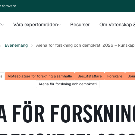
n forskare
t
Våra expertområden
Resurser
Om Vetenskap &
Evenemang
Arena för forskning och demokrati 2026 – kunskap 
ts
Mötesplatser för forskning & samhälle
Beslutsfattare
Forskare
Jour
Arena för forskning och demokrati
A FÖR FORSKNIN