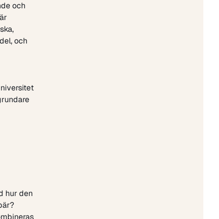
ande och
är
ska,
del, och
niversitet
grundare
d hur den
bär?
ombineras