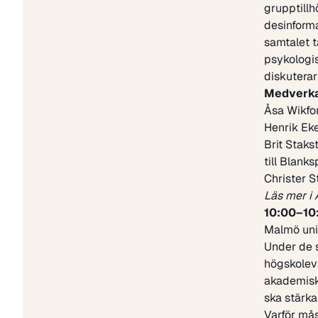
grupptillh
desinforma
samtalet t
psykologis
diskuterar
Medverk
Åsa Wikfo
Henrik Ek
Brit Staks
till Blanks
Christer 
Läs mer i 
10:00–10
Malmö uni
Under de s
högskolevä
akademiska
ska stärka
Varför må