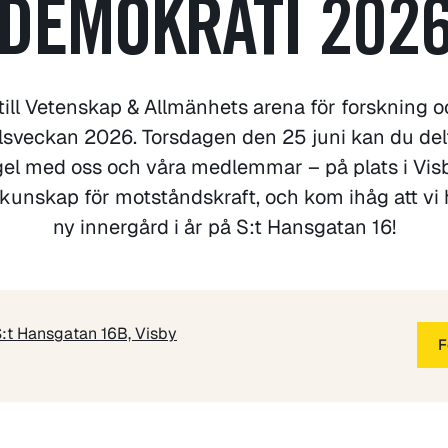
DEMOKRATI 202
ll Vetenskap & Allmänhets arena för forskning 
sveckan 2026. Torsdagen den 25 juni kan du delta
el med oss och våra medlemmar – på plats i Visby
kunskap för motståndskraft, och kom ihåg att vi hå
ny innergård i år på S:t Hansgatan 16!
:t Hansgatan 16B, Visby
F