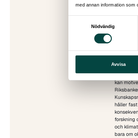
Martin Nor
med annan information som du 
Victor Ho
Camilla H
Samtyckesval
Marie-Lou
Nödvändig
Martin Sa
Jenny Nor
Martin Be
Henric Jo
Adel Dao
Avvisa
Läs mer i 
09:00–0
kan motve
Riksbanke
Kunskapsre
håller fas
konsekvens
forskning 
och klimat
bara om ok