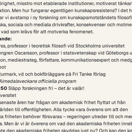
örighet, misstro mot etablerade institutioner, motiverat tänk
tion. Men hur fungerar egentligen kunskapsresistens? I det h
ar vi avstamp i ny forskning om kunskapsmotståndets filosofi
ka, sociala och mediala drivkrafter, konsekvenser och motme
 vad som krävs för att motverka fenomenet.
ande:
rss
, professor i teoretisk filosofi vid Stockholms universitet
engren Oscarsson
, professor i statsvetenskap vid Göteborgs u
ton
, mediestrateg, författare, kommunikationsexpert och med
pot
Sturmark
, vd och bokförläggare på Fri Tanke förlag
Almedalsveckans officiella program
:50
Släpp forskningen fri – det är valår!
versitet
enaste åren har frågan om akademisk frihet flyttat ut från
rlden till offentligheten. Alla tycks vara överens om att den
 friheten behöver försvaras – regeringen utreder till och me
s. Men är vi är överens om vad den akademiska friheten inne
ste den akademiska friheten skyddas just nu? Och kan den k