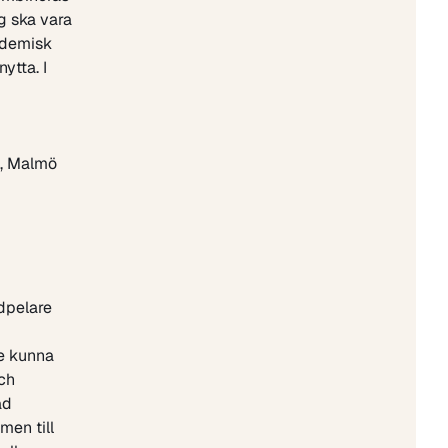
g ska vara
ademisk
ytta. I
), Malmö
dpelare
le kunna
ch
ad
men till