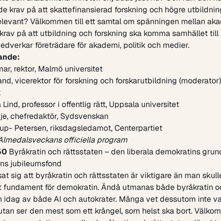
 krav på att skattefinansierad forskning och högre utbildnin
elevant? Välkommen till ett samtal om spänningen mellan ak
 krav på att utbildning och forskning ska komma samhället till n
dverkar företrädare för akademi, politik och medier.
ande:
mar
, rektor, Malmö universitet
land
, vicerektor för forskning och forskarutbildning (moderator
t
 Lind
, professor i offentlig rätt, Uppsala universitet
je
, chefredaktör, Sydsvenskan
rup- Petersen
, riksdagsledamot, Centerpartiet
Almedalsveckans officiella program
50
Byråkratin och rättsstaten – den liberala demokratins grun
ns jubileumsfond
sat sig att byråkratin och rättsstaten är viktigare än man skul
tt fundament för demokratin. Ändå utmanas både byråkratin o
n idag av både AI och autokrater. Många vet dessutom inte v
 utan ser den mest som ett krångel, som helst ska bort. Välkom