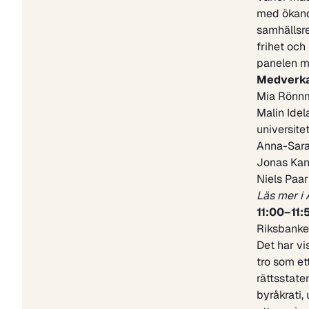
med ökande
samhällsr
frihet och
panelen me
Medverk
Mia Rönn
Malin Ide
universite
Anna-Sara
Jonas Kan
Niels Paa
Läs mer i 
11:00–11:
Riksbanke
Det har vi
tro som e
rättsstate
byråkrati,