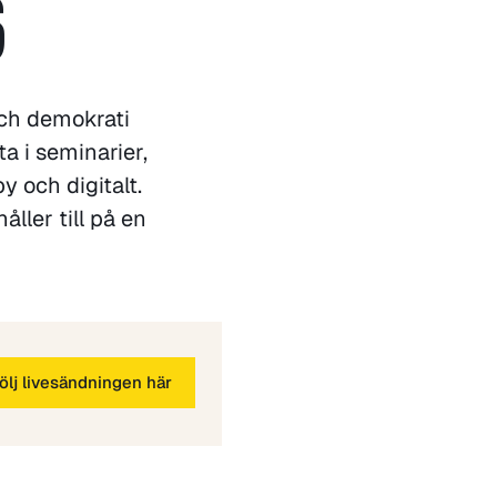
6
och demokrati
 i seminarier,
 och digitalt.
ller till på en
ölj livesändningen här