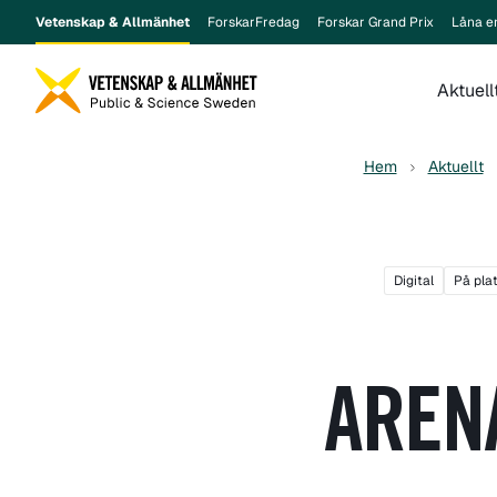
Vetenskap & Allmänhet
ForskarFredag
Forskar Grand Prix
Låna e
Aktuell
Hem
Aktuellt
Digital
På pla
AREN