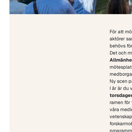
För att mö
aktörer sa
behövs för
Det och m
Allmänhet
mötesplats 
medborga
Ny scen p
I år är du
torsdage
ramen för
våra medl
vetenskap
forskarmob
programm