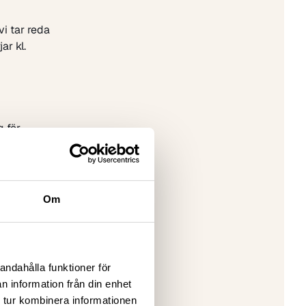
i tar reda
ar kl.
g för
om
are och
nska
rer har en
Om
l
tbildning
n.
ska frågor
andahålla funktioner för
n information från din enhet
 tur kombinera informationen