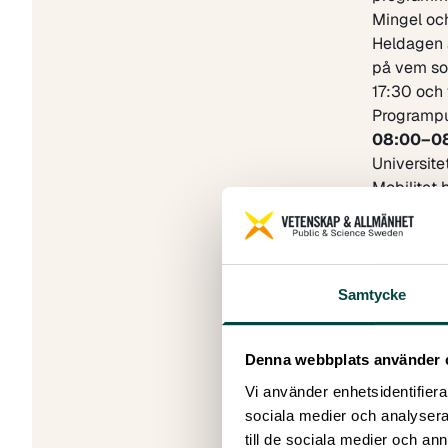
Mingel oc
Heldagen a
på vem som
17:30 och 
Programpu
08:00–0
Universit
Mobilitet 
kvalitet i
högskolese
lärare. Må
högskolan 
Samtycke
tydlig rikt
högskolan.
som kommer
Denna webbplats använder 
Välkommen 
Vi använder enhetsidentifierar
och diskut
sociala medier och analysera 
Medverk
till de sociala medier och a