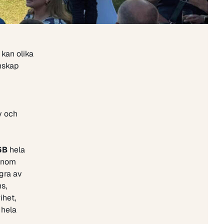
 kan olika
unskap
iv och
6B
hela
 inom
gra av
s,
ihet,
 hela