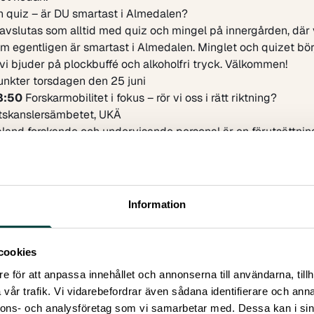
h quiz – är DU smartast i Almedalen?
vslutas som alltid med quiz och mingel på innergården, där v
 egentligen är smartast i Almedalen. Minglet och quizet börj
vi bjuder på plockbuffé och alkoholfri tryck. Välkommen!
nkter torsdagen den 25 juni
8:50
Forskarmobilitet i fokus – rör vi oss i rätt riktning?
etskanslersämbetet, UKÄ
bland forskande och undervisande personal är en förutsättnin
 högre utbildning och forskning. Dock finns en stor variation in
ktorn, till exempel i andelen internationellt rekryterade forsk
nga internationellt rekryterade forskare lämnar också den sve
efter några år. Rörligheten mellan högskolan och andra sekto
Information
ning – flödet ut från högskolan är mycket större än flödet in til
 UKÄ har publicerat flera rapporter om mobilitet och forskaru
 ligga till grund för en kort presentation och paneldiskussio
cookies
till UKÄ:s seminarium där vi belyser aktuella högskolepoliti
e för att anpassa innehållet och annonserna till användarna, tillh
erar ansvarsfrågor och vägen framåt.
vår trafik. Vi vidarebefordrar även sådana identifierare och anna
ande:
nnons- och analysföretag som vi samarbetar med. Dessa kan i sin