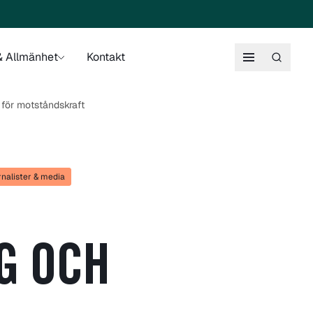
 Allmänhet
Kontakt
för motståndskraft
nalister & media
G OCH