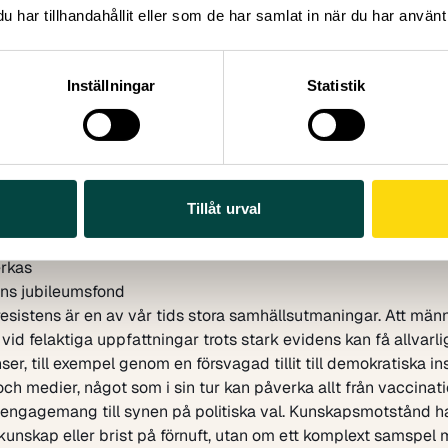
sell
, generaldirektör, UKÄ
har tillhandahållit eller som de har samlat in när du har använt 
lmström
, tillträdande vice ordfförande Sveriges förenade stud
ansén
, riksdagsledamot Miljöpartiet
ise Hänel Sandström
, riksdagspolitiker Moderaterna
Inställningar
Statistik
ngve
, HR-direktör Hitachi Energy
dquist
, avdelningschef, UKÄ
rgman
, moderator, senior utredare, UKÄ
hnson
, rektor Blekinge tekniska högskola
ud
, professor, Linköpings universitet, Sveriges unga akademi
Tillåt urval
Almedalsveckans officiella program
9:50
Kunskapsmotstånd – vad det är, vad som driver det och
rkas
ns jubileumsfond
sistens är en av vår tids stora samhällsutmaningar. Att män
t vid felaktiga uppfattningar trots stark evidens kan få allvarl
er, till exempel genom en försvagad tillit till demokratiska ins
och medier, något som i sin tur kan påverka allt från vaccinati
engagemang till synen på politiska val. Kunskapsmotstånd ha
unskap eller brist på förnuft, utan om ett komplext samspel 