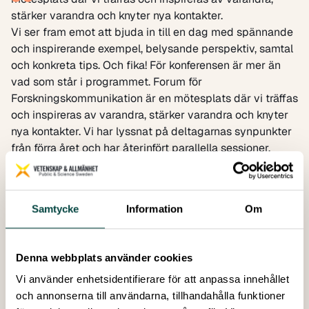
stärker varandra och knyter nya kontakter.
Vi ser fram emot att bjuda in till en dag med spännande
och inspirerande exempel, belysande perspektiv, samtal
och konkreta tips. Och fika! För konferensen är mer än
vad som står i programmet. Forum för
Forskningskommunikation är en mötesplats där vi träffas
och inspireras av varandra, stärker varandra och knyter
nya kontakter. Vi har lyssnat på deltagarnas synpunkter
från förra året och har återinfört parallella sessioner,
varav två med mer fokus på dialog och
erfarenhetsutbyte.
Vi vet att ni är många där ute, som arbetar med att föra
Samtycke
Information
Om
ut forskning. Innovativt och nytänkande, eller enträget
med det ni vet fungerar bäst för just era målgrupper.
Vi vet att ni är många där ute, som arbetar med att
Denna webbplats använder cookies
kommunicera forskning. Innovativt och nytänkande, eller
enträget med det ni vet fungerar bäst för just era
Vi använder enhetsidentifierare för att anpassa innehållet
målgrupper. Nu kan du uppmärksamma någon i din
och annonserna till användarna, tillhandahålla funktioner