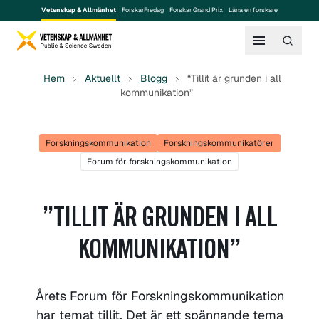
Vetenskap & Allmänhet
ForskarFredag
Forskar Grand Prix
Låna en forskare
Hem
Aktuellt
Blogg
“Tillit är grunden i all
kommunikation”
Forskningskommunikation
Forskningskommunikatörer
Forum för forskningskommunikation
”TILLIT ÄR GRUNDEN I ALL
KOMMUNIKATION”
Årets Forum för Forskningskommunikation
har temat tillit. Det är ett spännande tema