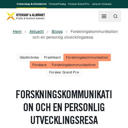
Vetenskap & Allmänhet
ForskarFredag
Forskar Grand Prix
Låna en forskare
Hem
Aktuellt
Blogg
Forskningskommunikation
och en personlig utvecklingsresa
Gästkrönika
Praktikant
Forskningskommunikation
Forskare
Forskningskommunikatörer
Forskar Grand Prix
FORSKNINGSKOMMUNIKATI
ON OCH EN PERSONLIG
UTVECKLINGSRESA