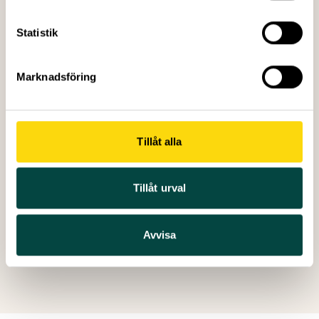
Statistik
Leo Gkekos
är doktorand på Karolinska Institutet.
Han är biolog och epidemiolog och forskar om
Marknadsföring
incidens (ökningen av antalet fall) och överlevnad
efter bröstcancer.
Som en del av kursen
Karriärverktyg för forskare
som anordnades av Karolinska Institutet gjorde
Tillåt alla
han en månads praktik på
Vetenskap och
Allmänhet
.
Tillåt urval
Avvisa
Skapad: 01 april 2026
Senast ändrad: 25 juni 2026