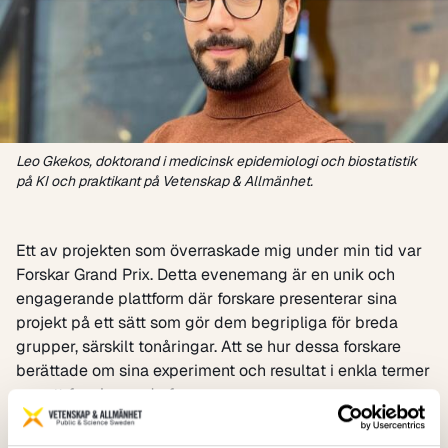
Leo Gkekos, doktorand i medicinsk epidemiologi och biostatistik
på KI och praktikant på Vetenskap & Allmänhet.
Ett av projekten som överraskade mig under min tid var
Forskar Grand Prix
. Detta evenemang är en unik och
engagerande plattform där forskare presenterar sina
projekt på ett sätt som gör dem begripliga för breda
grupper, särskilt tonåringar. Att se hur dessa forskare
berättade om sina experiment och resultat i enkla termer
var ett fascinerande fenomen.
Jag skulle aldrig ha insett att barn kan bli verkligt
intresserade av vetenskap förut. Det var det mest