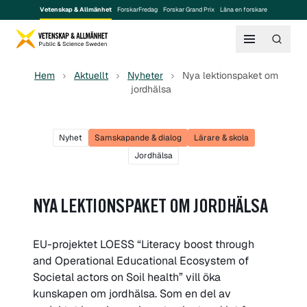
Vetenskap & Allmänhet
ForskarFredag
Forskar Grand Prix
Låna en forskare
Hem
Aktuellt
Nyheter
Nya lektionspaket om
jordhälsa
Nyhet
Samskapande & dialog
Lärare & skola
Jordhälsa
NYA LEKTIONSPAKET OM JORDHÄLSA
EU-projektet LOESS “Literacy boost through
and Operational Educational Ecosystem of
Societal actors on Soil health” vill öka
kunskapen om jordhälsa. Som en del av