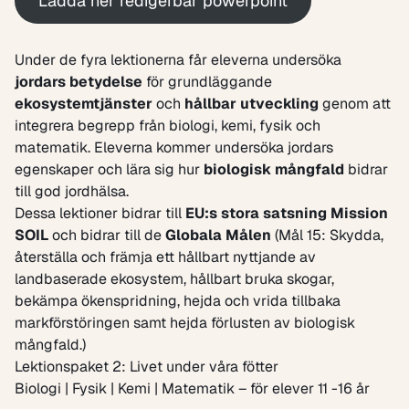
Ladda ner redigerbar powerpoint
Under de fyra lektionerna får eleverna undersöka
jordars betydelse
för grundläggande
ekosystemtjänster
och
hållbar utveckling
genom att
integrera begrepp från biologi, kemi, fysik och
matematik. Eleverna kommer undersöka jordars
egenskaper och lära sig hur
biologisk mångfald
bidrar
till god jordhälsa.
Dessa lektioner bidrar till
EU:s stora satsning Mission
SOIL
och bidrar till de
Globala Målen
(Mål 15: Skydda,
återställa och främja ett hållbart nyttjande av
landbaserade ekosystem, hållbart bruka skogar,
bekämpa ökenspridning, hejda och vrida tillbaka
markförstöringen samt hejda förlusten av biologisk
mångfald.)
Lektionspaket 2: Livet under våra fötter
Biologi | Fysik | Kemi | Matematik – för elever 11 -16 år