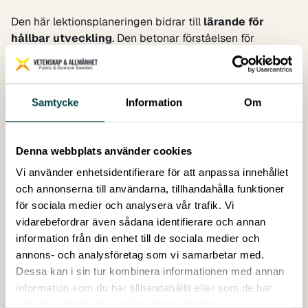
Den här lektionsplaneringen bidrar till
lärande för
hållbar utveckling
. Den betonar förståelsen för
naturen,
forskningsprocessen
och tillämpningen av
vetenskaplig kunskap i
samhälleliga
beslutsprocesser.
Under tre lektioner får eleverna lära
Samtycke
Information
Om
sig om jordhälsa genom interaktiva och
praktiska
övningar
där de undersöker jordens egenskaper och
dess betydelse för
ekosystem
och
samhälle
. Eleverna
Denna webbplats använder cookies
undersöker jordtyper
, genomför
experiment
i ett
virtuellt labb och analyserar markförstöring
med
Vi använder enhetsidentifierare för att anpassa innehållet
digitala verktyg
som sedan avslutas med en
och annonserna till användarna, tillhandahålla funktioner
presentationsutmaning
. Lektionsplanerna är flexibla
för sociala medier och analysera vår trafik. Vi
för att överensstämma med kunskapsnivån hos
vidarebefordrar även sådana identifierare och annan
högstadie- och gymnasieelever.
information från din enhet till de sociala medier och
Dessa lektioner bidrar till
EU:s stora satsning Mission
annons- och analysföretag som vi samarbetar med.
SOIL
och till de
Globala Målen
(Mål 13 (bekämpa
Dessa kan i sin tur kombinera informationen med annan
klimatförändringarna) och mål 15 (ekosystem och
information som du har tillhandahållit eller som de har
biologisk mångfald)), genom att främja medvetenhet
samlat in när du har använt deras tjänster.