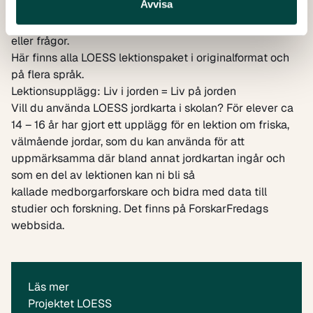
Avvisa
materialet och hur det används. Mejla gärna
info@vetenskapallmanhet.se
om du har något medskick
eller frågor.
Här finns alla LOESS lektionspaket i originalformat och
på flera språk.
Lektionsupplägg: Liv i jorden = Liv på jorden
Vill du använda LOESS jordkarta i skolan? För elever ca
14 – 16 år har gjort ett upplägg för en lektion om friska,
välmående jordar, som du kan använda för att
uppmärksamma där bland annat jordkartan ingår och
som en del av lektionen kan ni bli så
kallade medborgarforskare och bidra med data till
studier och forskning. Det finns på
ForskarFredags
webbsida
.
Läs mer
Projektet LOESS