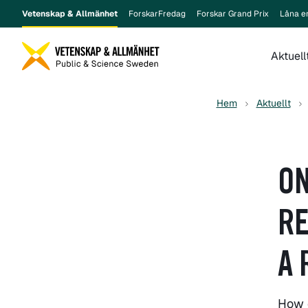
Vetenskap & Allmänhet
ForskarFredag
Forskar Grand Prix
Låna e
Aktuell
Hem
Aktuellt
ON
RE
A 
How 