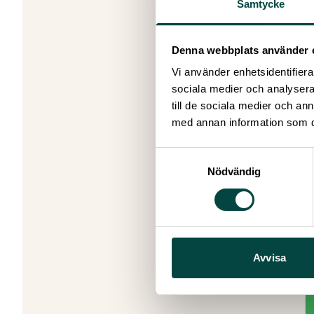
Together, 
Samtycke
How to fr
Science S
Denna webbplats använder 
(CERL) me
Practical 
Vi använder enhetsidentifierar
Principles
sociala medier och analysera 
This is a 
till de sociala medier och a
have their
med annan information som du 
Practical 
Samtyckesval
This 90 m
Nödvändig
CET.
Spaces are
Book a sp
Avvisa