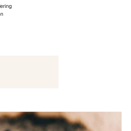
ering
on