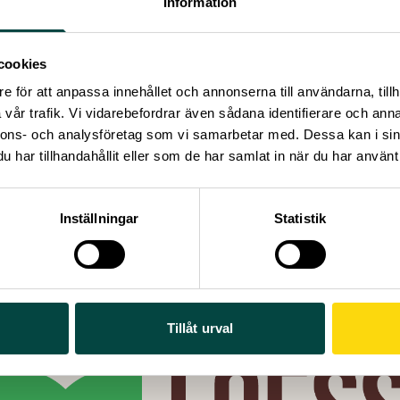
Information
the workshop will explore:
ame research questions from a community soil health challen
hop, service-learning & Community Engaged Research and L
cookies
thods
and ethical considerations in community–university CERL par
e för att anpassa innehållet och annonserna till användarna, tillh
 of collaboration and co-creation
vår trafik. Vi vidarebefordrar även sådana identifierare och anna
hands-on, participatory workshop so participants should be p
nnons- och analysföretag som vi samarbetar med. Dessa kan i sin
 cameras on and to participate in breakout discussions.
har tillhandahållit eller som de har samlat in när du har använt 
information
inute online workshop will run on 3 October 2025 from 3pm
Inställningar
Statistik
 limited and booking will close when capacity is reached.
ace here.
Tillåt urval