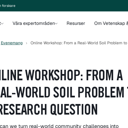
n forskare
t
Våra expertområden
Resurser
Om Vetenskap &
Evenemang
Online Workshop: From a Real-World Soil Problem to
LINE WORKSHOP: FROM A
AL-WORLD SOIL PROBLEM 
RESEARCH QUESTION
can we turn real-world community challenges into