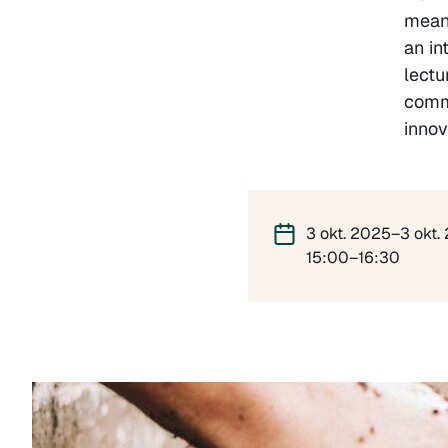
meani
an in
lectu
commu
innov
3 okt. 2025–3 okt.
15:00–16:30