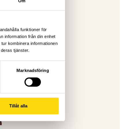
Om
ge
earning
tnerships
andahålla funktioner för
n information från din enhet
repared to
 tur kombinera informationen
deras tjänster.
-4.30pm
Marknadsföring
Tillåt alla