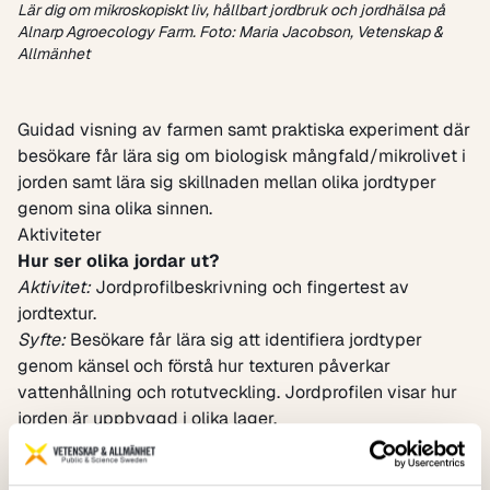
Lär dig om mikroskopiskt liv, hållbart jordbruk och jordhälsa på
Alnarp Agroecology Farm. Foto: Maria Jacobson, Vetenskap &
Allmänhet
Guidad visning av farmen samt praktiska experiment där
besökare får lära sig om biologisk mångfald/mikrolivet i
jorden samt lära sig skillnaden mellan olika jordtyper
genom sina olika sinnen.
Aktiviteter
Hur ser olika jordar ut?
Aktivitet:
Jordprofilbeskrivning och fingertest av
jordtextur.
Syfte:
Besökare får lära sig att identifiera jordtyper
genom känsel och förstå hur texturen påverkar
vattenhållning och rotutveckling. Jordprofilen visar hur
jorden är uppbyggd i olika lager.
Vad man kan förvänta sig:
besökare får känna på och
jämföra jordprover samt observera synliga skillnader