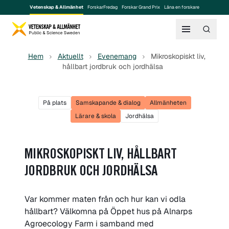
Vetenskap & Allmänhet
ForskarFredag
Forskar Grand Prix
Låna en forskare
Hem
Aktuellt
Evenemang
Mikroskopiskt liv,
hållbart jordbruk och jordhälsa
På plats
Samskapande & dialog
Allmänheten
Lärare & skola
Jordhälsa
MIKROSKOPISKT LIV, HÅLLBART
JORDBRUK OCH JORDHÄLSA
Var kommer maten från och hur kan vi odla
hållbart? Välkomna på Öppet hus på Alnarps
Agroecology Farm i samband med