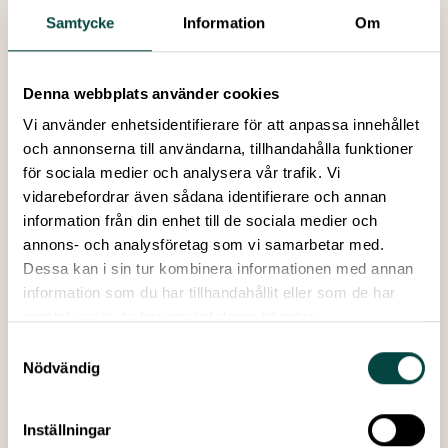
mellan jordlager.
Samtycke
Information
Om
Vilka lever i jorden?
Aktivitet:
Observation av markliv i mikroskop:
svamphyfer, insektslarver, rötter m.m.
Denna webbplats använder cookies
Syfte:
Att uppmärksamma den biologiska mångfalden i
jorden och förstå organismernas roll i nedbrytning och
Vi använder enhetsidentifierare för att anpassa innehållet
näringscykler.
och annonserna till användarna, tillhandahålla funktioner
Vad man kan förvänta sig:
Besökare tittar på levande
för sociala medier och analysera vår trafik. Vi
eller preparerade prover och diskuterar vad
vidarebefordrar även sådana identifierare och annan
jordorganismer gör.
information från din enhet till de sociala medier och
Målgrupp
annons- och analysföretag som vi samarbetar med.
Familjer/allmänhet
Dessa kan i sin tur kombinera informationen med annan
Praktisk information
information som du har tillhandahållit eller som de har
Datum:
Lördagen 27 september 2025
samlat in när du har använt deras tjänster.
Tid:
Guidade turer kl 11 och 14
Samtyckesval
Plats:
Alnarps Agroecology Farm
Nödvändig
Bredvid Malmövägen 3, Lomma
Övrigt:
Det kommer finnas möjlighet att köpa pizza
Inställningar
samt grönsaker odlade på farmen