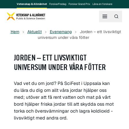
Vetenskap & Allmänhet
ForskarFredag
Forskar Grand Prix
Låna en forskare
Hem
Aktuellt
Evenemang
Jorden – ett livsviktigt
universum under våra fötter
JORDEN – ETT LIVSVIKTIGT
UNIVERSUM UNDER VÅRA FÖTTER
Vad vet du om jord? På SciFest i Uppsala kan
du lära du dig om allt våra jordar hjälper oss
med; utöver att få rent vatten och mat på vårt
bord hjälper friska jordar till att skydda oss mot
torka och översvämningar och lagra koldioxid -
livsviktigt med andra ord.