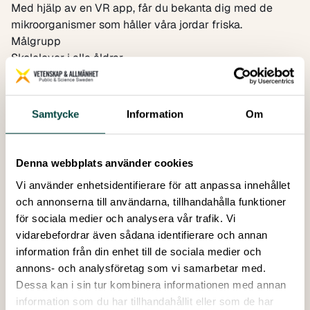
Med hjälp av en VR app, får du bekanta dig med de
mikroorganismer som håller våra jordar friska.
Målgrupp
Skolelever i alla åldrar
Tid
Fredag den 10 oktober, kl 09:00-15:00
Evenemanget är en del av SciFest, som samarbetar
Samtycke
Information
Om
med ForskarFredag.
Plats
SciFest,
Denna webbplats använder cookies
Fyrishov
Vi använder enhetsidentifierare för att anpassa innehållet
Idrottsgatan 2
och annonserna till användarna, tillhandahålla funktioner
Anmälan
för sociala medier och analysera vår trafik. Vi
Fri entré men anmälan krävs
vidarebefordrar även sådana identifierare och annan
Anmäl din klass via SciFests portal
information från din enhet till de sociala medier och
Arrangörer
annons- och analysföretag som vi samarbetar med.
Eu-projektet LOESS (Literacy boost through and
Dessa kan i sin tur kombinera informationen med annan
Operational Educational Ecosystem of Societal actors
information som du har tillhandahållit eller som de har
on Soil health). Projektet finansieras av EU-