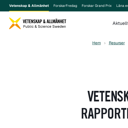
Vetenskap & Allmänhet
ForskarFredag
Forskar Grand Prix
Låna e
Aktuell
Hem
Resurser
VETENS
RAPPORTE