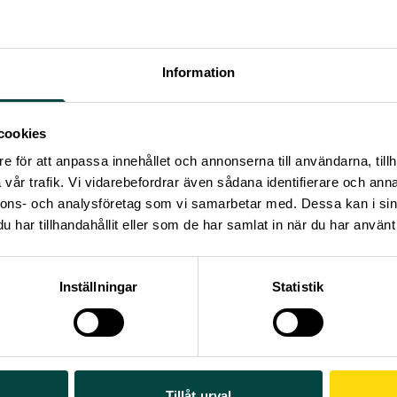
Information
cookies
e för att anpassa innehållet och annonserna till användarna, tillh
vår trafik. Vi vidarebefordrar även sådana identifierare och anna
nnons- och analysföretag som vi samarbetar med. Dessa kan i sin
har tillhandahållit eller som de har samlat in när du har använt 
issvar på UKÄ:s rapport
Kvalitetssäkring av forskning – rapport
ingsuppdrag
påpekar VA samtidigt att utvecklade resoneman
 ska integreras i det kommande kvalitetssäkringsarbetet sak
Inställningar
Statistik
juni 2018
Tillåt urval