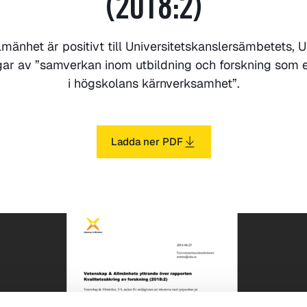
(2018:2)
mänhet är positivt till Universitetskanslersämbetets, UK
gar av ”samverkan inom utbildning och forskning som e
i högskolans kärnverksamhet”.
Ladda ner PDF