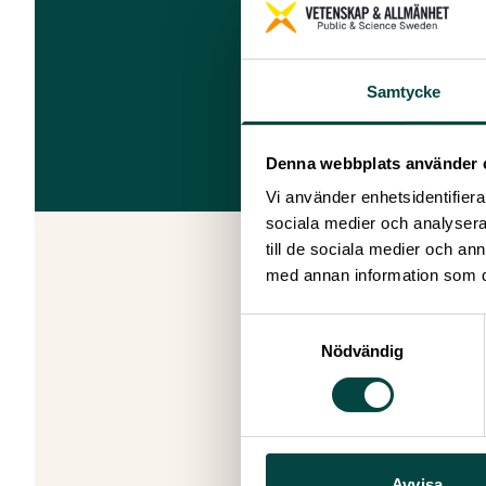
Samtycke
Denna webbplats använder 
Vi använder enhetsidentifierar
sociala medier och analysera 
till de sociala medier och a
med annan information som du 
I sitt rem
ett reger
Samtyckesval
samverkan
Nödvändig
Skapad: 29 
Avvisa