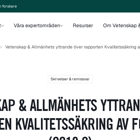
n forskare
t
Våra expertområden
Resurser
Om Vetenskap &
Vetenskap & Allmänhets yttrande över rapporten Kvalitetssäkring a
Skrivelser & remissvar
KAP & ALLMÄNHETS YTTRAN
N KVALITETSSÄKRING AV 