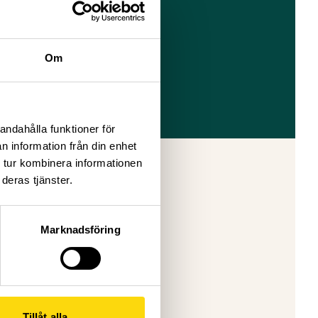
Om
andahålla funktioner för
n information från din enhet
 tur kombinera informationen
deras tjänster.
ering av
g om hur
nas.
Marknadsföring
Tillåt alla