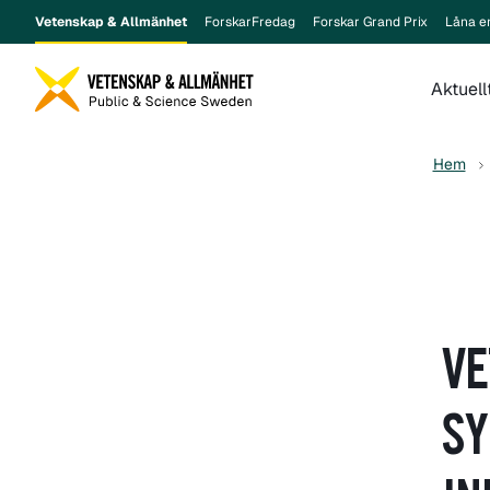
Vetenskap & Allmänhet
ForskarFredag
Forskar Grand Prix
Låna e
Aktuell
Hem
VE
SY