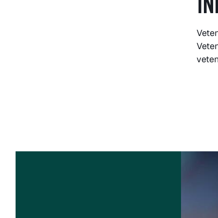
IN
Vete
Veten
veten