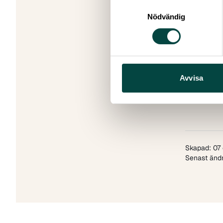
Samtyckesval
Nödvändig
Avvisa
Skapad: 07
Senast ändr