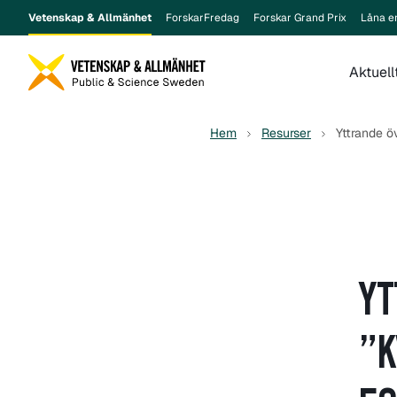
Vetenskap & Allmänhet
ForskarFredag
Forskar Grand Prix
Låna e
Aktuell
Hem
Resurser
Yttrande ö
YT
”K