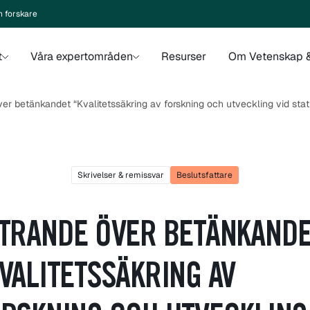
n forskare
t
Våra expertområden
Resurser
Om Vetenskap &
ver betänkandet “Kvalitetssäkring av forskning och utveckling vid st
Skrivelser & remissvar
Beslutsfattare
TRANDE ÖVER BETÄNKAND
VALITETSSÄKRING AV