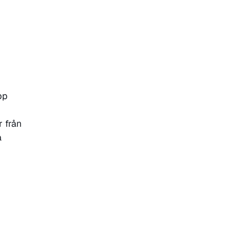
pp
 från
a