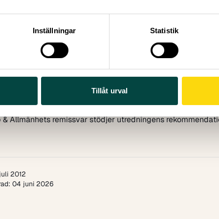
ing och utveckling som bedrivs av statliga myndigheter, inrik
orskningen som bedrivs eller finansieras av myndigheterna
säkras, dels om det sker något dubbelarbete mellan myndighe
Inställningar
Statistik
t och högskolor.
ma tid som utredningen pågått, vintern och våren 2012, har
et studerat utvecklingen av forskningsbaserad kunskap vid 
yndigheter. Studien har genomförts inom ramen för IVA-proje
r forskning
och resulterat i rapporten
Forskningsbaserad ku
Tillåt urval
valtning
.
& Allmänhet och utredaren har kommit till liknande slutsatse
 & Allmänhets remissvar stödjer utredningens rekommendati
juli 2012
ad: 04 juni 2026