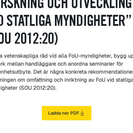
RSKNING OCH UTVECKLING
D STATLIGA MYNDIGHETER”
OU 2012:20)
ta vetenskapliga råd vid alla FoU-myndigheter, bygg u
rk mellan handläggare och anordna seminarier för
enhetsutbyte. Det är några konkreta rekommendationer
ningen om omfattning och inriktning av FoU vid statlig
igheter (SOU 2012:20).
Ladda ner PDF