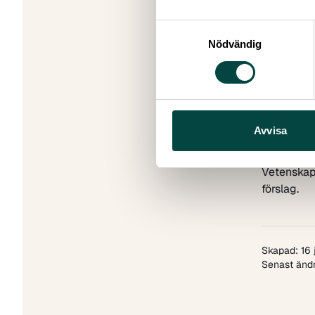
den forskn
dels hur f
Samtyckesval
kvalitets
Nödvändig
universite
Under sam
& Allmänh
statliga m
Agenda fö
Avvisa
svensk för
Vetenskap 
Vetenskap
förslag.
Skapad: 16 
Senast ändr