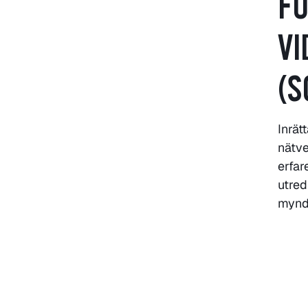
FO
VI
(S
Inrät
nätve
erfar
utred
mynd