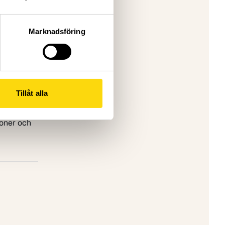
tat på
terna och
Marknadsföring
 Vetenskap
svenska
ktet
nskap i
Tillåt alla
r och
oner och