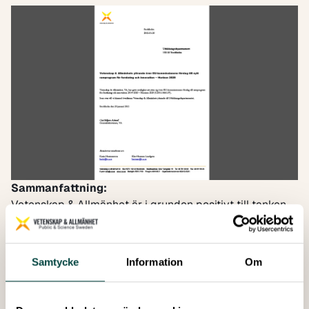
Sammanfattning:
Vetenskap & Allmänhet är i grunden positivt till tanken
att områden som exempelvis medborgar-engagemang,
forskningskommunikation, utveckling av
undervisningsmetoder och god etik i forskningen ska
Samtycke
Information
Om
genomsyra hela ramprogrammet. Samtidigt vill vi peka
på den betydande risken att detta ”horisontella”
angreppssätt medför att viktiga frågor helt försvinner.