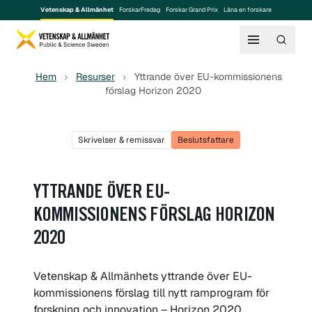
Vetenskap & Allmänhet
ForskarFredag
Forskar Grand Prix
Låna en forskare
Hem
Resurser
Yttrande över EU-kommissionens
förslag Horizon 2020
Skrivelser & remissvar
Beslutsfattare
YTTRANDE ÖVER EU-
KOMMISSIONENS FÖRSLAG HORIZON
2020
Vetenskap & Allmänhets yttrande över EU-
kommissionens förslag till nytt ramprogram för
forskning och innovation – Horizon 2020