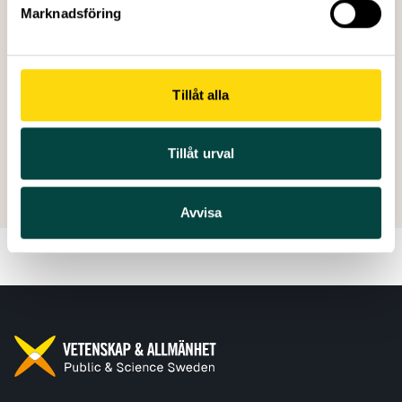
under
6.3 Broad lines of activities
, och anslås egna
Marknadsföring
medel.
”Performance indicators” kompletteras med bedömning
av samhällsdialog och kommunikation
Tillåt alla
Skapad: 23 januari 2012
Tillåt urval
Senast ändrad: 04 juni 2026
Avvisa