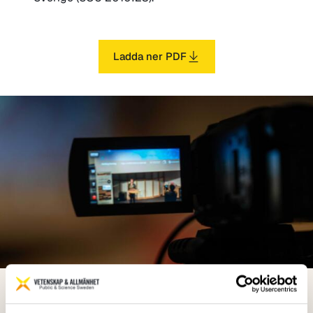
Ladda ner PDF
Vetenskap & Allmänhet är en ideell förening vars syfte är