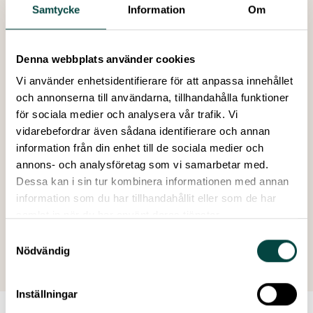
Samtycke
Information
Om
att främja dialog mellan vetenskap och samhället i stort,
särskilt de unga.
Vetenskap & Allmänhets uppdrag omfattar alla
Denna webbplats använder cookies
vetenskapliga discipliner, där matematik,
naturvetenskap, teknik och IKT utgör viktiga delar.
Vi använder enhetsidentifierare för att anpassa innehållet
Vetenskap & Allmänhet delar Teknikdelegationens
och annonserna till användarna, tillhandahålla funktioner
framtidsvision för Sverige. Det behövs samsyn,
för sociala medier och analysera vår trafik. Vi
samverkan och uthållighet för att förändra attityder och
vidarebefordrar även sådana identifierare och annan
värderingar till kunskap i allmänhet, och matematik,
information från din enhet till de sociala medier och
naturvetenskap, teknik och IKT i synnerhet.
annons- och analysföretag som vi samarbetar med.
Dessa kan i sin tur kombinera informationen med annan
information som du har tillhandahållit eller som de har
samlat in när du har använt deras tjänster.
Skapad: 11 oktober 2010
Samtyckesval
Senast ändrad: 04 juni 2026
Nödvändig
Inställningar