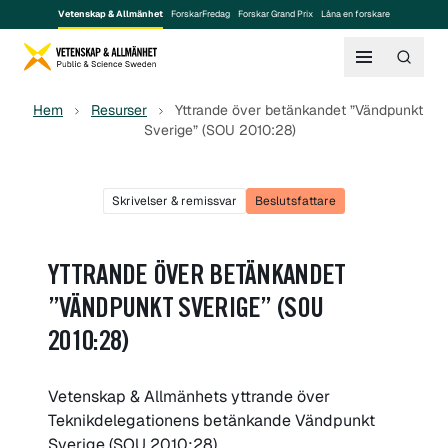
Vetenskap & Allmänhet
ForskarFredag
Forskar Grand Prix
Låna en forskare
Hem
Resurser
Yttrande över betänkandet ”Vändpunkt
Sverige” (SOU 2010:28)
Skrivelser & remissvar
Beslutsfattare
YTTRANDE ÖVER BETÄNKANDET
”VÄNDPUNKT SVERIGE” (SOU
2010:28)
Vetenskap & Allmänhets yttrande över
Teknikdelegationens betänkande Vändpunkt
Sverige (SOU 2010:28).