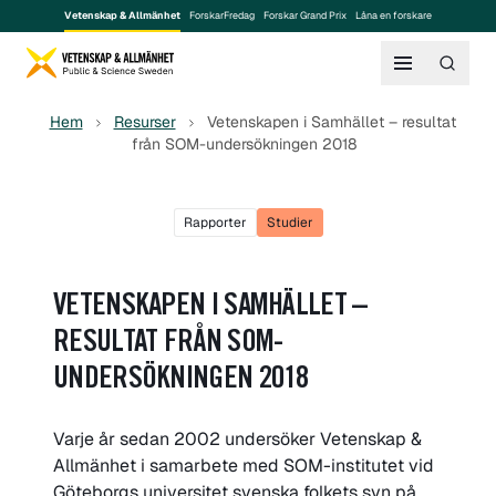
Vetenskap & Allmänhet
ForskarFredag
Forskar Grand Prix
Låna en forskare
Hem
Resurser
Vetenskapen i Samhället – resultat
från SOM-undersökningen 2018
Rapporter
Studier
VETENSKAPEN I SAMHÄLLET –
RESULTAT FRÅN SOM-
UNDERSÖKNINGEN 2018
Varje år sedan 2002 undersöker Vetenskap &
Allmänhet i samarbete med SOM-institutet vid
Göteborgs universitet svenska folkets syn på