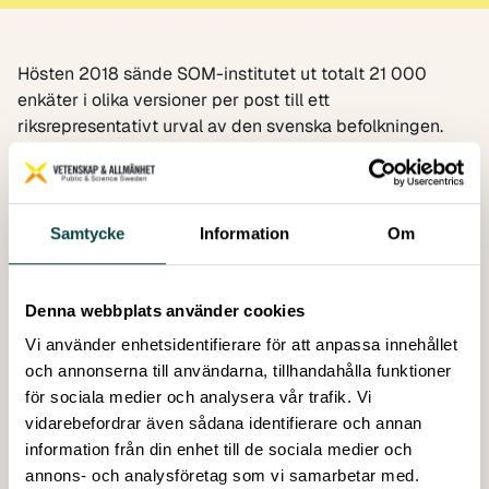
Hösten 2018 sände SOM-institutet ut totalt 21 000
enkäter i olika versioner per post till ett
riksrepresentativt urval av den svenska befolkningen.
Bland dessa ingick ”vår” version, som bland annat
innehöll fyra frågor om vetenskap, och som skickades ut
till 3 500 personer. Svaren har analyserats under våren
2019 av Anna Maria Jönsson, professor i medie- och
Samtycke
Information
Om
kommunikationsvetenskap vid Södertörns högskola.
I denna skrift,
Vetenskapen i Samhället – resultat från
SOM-undersökningen 2018
, VA-rapport 2019:6,
Denna webbplats använder cookies
presenteras resultaten. Analysen är även publicerad som
Vi använder enhetsidentifierare för att anpassa innehållet
ett kapitel i SOM-institutets bok 74, Storm och stiltje av
och annonserna till användarna, tillhandahålla funktioner
Andersson, Ulrika, Rönnerstrand, Björn, Öhberg,
för sociala medier och analysera vår trafik. Vi
Patrik & Bergström, Annika (red).
vidarebefordrar även sådana identifierare och annan
Undersökningen har genomförts med stöd av
information från din enhet till de sociala medier och
Riksbankens Jubileumsfond samt Göteborgs universitet,
annons- och analysföretag som vi samarbetar med.