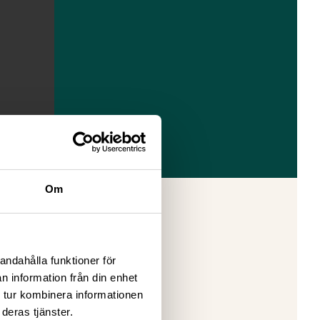
Om
skap, till
arbetats
andahålla funktioner för
-rapport
n information från din enhet
enskap &
 tur kombinera informationen
deras tjänster.