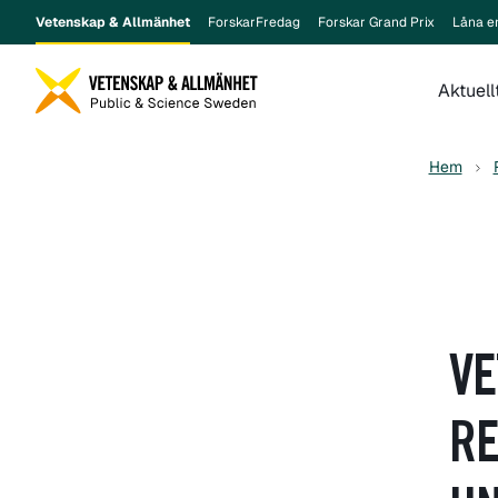
Vetenskap & Allmänhet
ForskarFredag
Forskar Grand Prix
Låna e
Aktuell
Hem
VE
RE