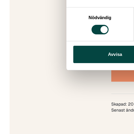
Undersökn
Göteborgs 
Samtyckesval
Nödvändig
VA-
För
Avvisa
Pub
Ant
Skapad: 20 
Senast ändr