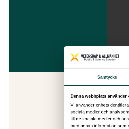
Samtycke
Hösten 201
ett riksre
Denna webbplats använder 
och analys
Vi använder enhetsidentifierar
Vetenskap
sociala medier och analysera 
2018:3. Ra
till de sociala medier och a
Allmänhet
med annan information som du 