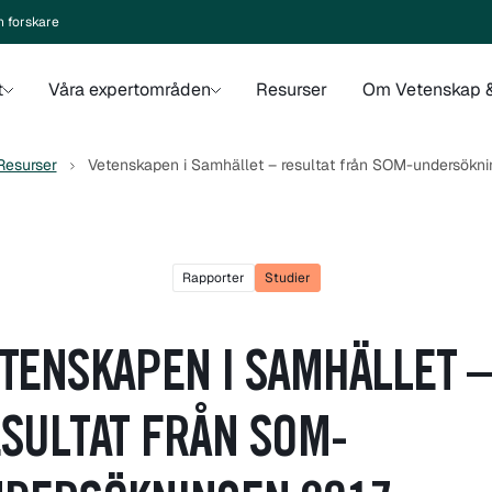
n forskare
t
Våra expertområden
Resurser
Om Vetenskap &
Resurser
Vetenskapen i Samhället – resultat från SOM-undersökn
Rapporter
Studier
TENSKAPEN I SAMHÄLLET 
SULTAT FRÅN SOM-