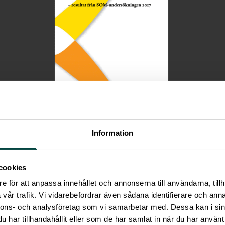
Information
7 sändes 3 400 enkäter, med bland annat tre frågor om veten
presentativt urval av den svenska befolkningen. Svaren har be
cookies
erats under våren 2018. Resultaten presenteras i rapporten
e för att anpassa innehållet och annonserna till användarna, tillh
en i Samhället – resultat från SOM-undersökningen 2017
, VA
vår trafik. Vi vidarebefordrar även sådana identifierare och anna
pporten har skrivits av fil.dr. Gustav Bohlin, utredare vid Vet
nnons- och analysföretag som vi samarbetar med. Dessa kan i sin
.
har tillhandahållit eller som de har samlat in när du har använt 