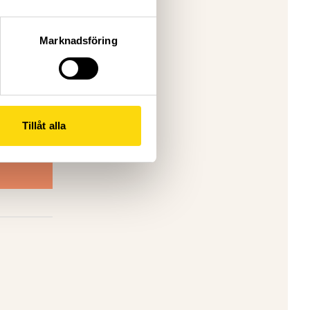
ond samt
Marknadsföring
Tillåt alla