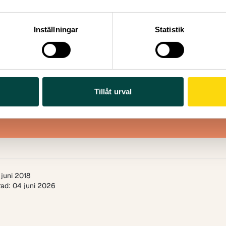
ingen har genomförts med stöd av Riksbankens Jubileumsf
universitet, Lunds universitet och Uppsala universitet.
Inställningar
Statistik
rapport 2018:3
fattare:
Gustav Bohlin, utredare vid Vetenskap & Allmänhet
Tillåt urval
licerad:
Juni 2018
al sidor:
50
juni 2018
ad: 04 juni 2026