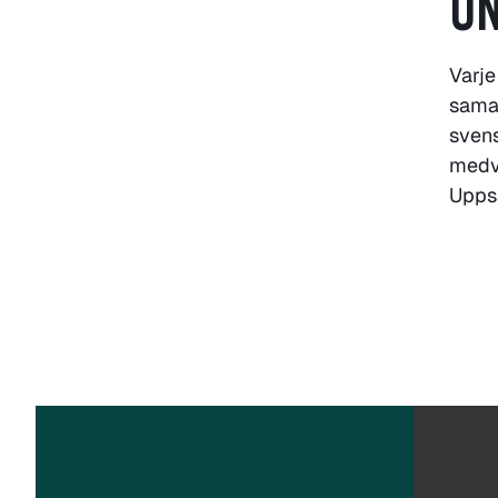
UN
Varje
samar
svens
medve
Uppsa