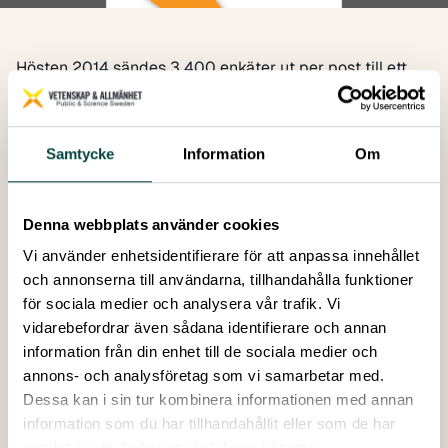
Hösten 2014 sändes 3 400 enkäter ut per post till ett
riksrepresentativt urval av den svenska befolkningen.
Resultaten presenteras i rapporten
Vetenskapen i
Samhället – resultat från SOM-undersökningen 2014
,
Samtycke
Information
Om
VA-rapport 2015:2. Analysen har gjorts av Henrik
Oscarsson, föreståndare för SOM-institutet och
professor i statsvetenskap vid Göteborgs universitet,
Denna webbplats använder cookies
och docent Annika Bergström undersökningsledare vid
Vi använder enhetsidentifierare för att anpassa innehållet
SOM-institutet.
och annonserna till användarna, tillhandahålla funktioner
Undersökningen har genomförts med stöd av
för sociala medier och analysera vår trafik. Vi
Riksbankens Jubileumsfond samt Göteborgs universitet,
vidarebefordrar även sådana identifierare och annan
Lunds universitet och Uppsala universitet.
information från din enhet till de sociala medier och
annons- och analysföretag som vi samarbetar med.
Dessa kan i sin tur kombinera informationen med annan
VA-rapport 2020:4
information som du har tillhandahållit eller som de har
Författare:
Vetenskap & Allmänhet
samlat in när du har använt deras tjänster.