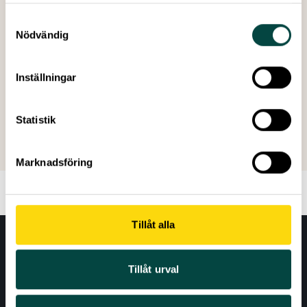
Publicerad:
Juni 2015
Samtyckesval
Antal sidor:
44
Nödvändig
Inställningar
Skapad: 17 juni 2015
Statistik
Senast ändrad: 04 juni 2026
Marknadsföring
Tillåt alla
Tillåt urval