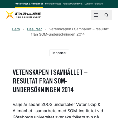
Vetenskap & Allmänhet
ForskarFredag
Forskar Grand Prix
Låna en forskare
Hem
Resurser
Vetenskapen i Samhället – resultat
från SOM-undersökningen 2014
Rapporter
VETENSKAPEN I SAMHÄLLET –
RESULTAT FRÅN SOM-
UNDERSÖKNINGEN 2014
Varje år sedan 2002 undersöker Vetenskap &
Allmänhet i samarbete med SOM-institutet vid
Göteborgs universitet svenska folkets syn på