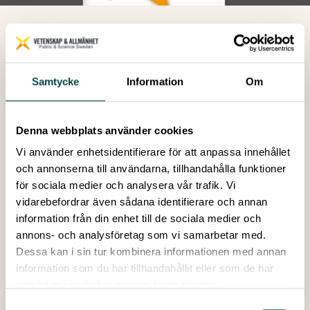
Enkäter sändes hösten 2013 per post till ett
riksrepresentativt urval av den svenska befolkningen
mellan 16 och 85 år. De 1 628 svaren (52 procent av de
Samtycke
Information
Om
tillfrågade) bearbetades och analyserades under våren
2014. I denna rapport presenteras undersökningens
resultat av fil.dr Ulrika Andersson vid SOM-institutet.
Denna webbplats använder cookies
Undersökningen har genomförts med stöd av
Vi använder enhetsidentifierare för att anpassa innehållet
Riksbankens Jubileumsfond samt Göteborgs universitet,
och annonserna till användarna, tillhandahålla funktioner
Lunds universitet och Uppsala universitet.
för sociala medier och analysera vår trafik. Vi
vidarebefordrar även sådana identifierare och annan
information från din enhet till de sociala medier och
annons- och analysföretag som vi samarbetar med.
VA-rapport 2014:2
Dessa kan i sin tur kombinera informationen med annan
Författare:
Vetenskap & Allmänhet
information som du har tillhandahållit eller som de har
Publicerad:
Juni 2014
samlat in när du har använt deras tjänster.
Antal sidor:
36
Samtyckesval