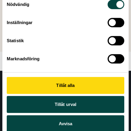
Nödvändig
Inställningar
Skapad: 23 juni 2014
Senast ändrad: 04 juni 2026
Statistik
Marknadsföring
Tillåt alla
Tillåt urval
Avvisa