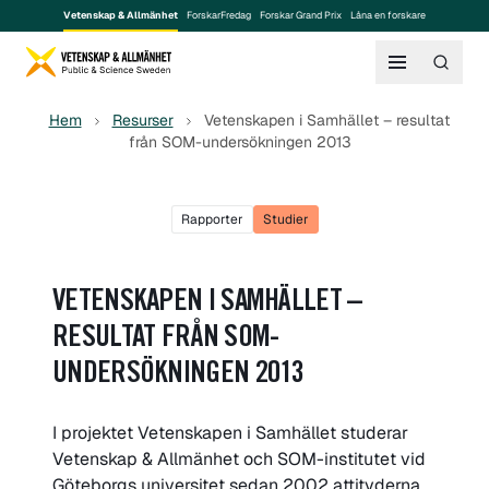
Vetenskap & Allmänhet
ForskarFredag
Forskar Grand Prix
Låna en forskare
Hem
Resurser
Vetenskapen i Samhället – resultat
från SOM-undersökningen 2013
Rapporter
Studier
VETENSKAPEN I SAMHÄLLET –
RESULTAT FRÅN SOM-
UNDERSÖKNINGEN 2013
I projektet Vetenskapen i Samhället studerar
Vetenskap & Allmänhet och SOM-institutet vid
Göteborgs universitet sedan 2002 attityderna