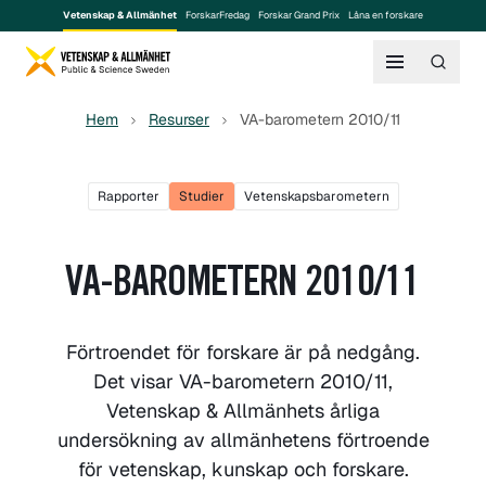
Vetenskap & Allmänhet
ForskarFredag
Forskar Grand Prix
Låna en forskare
Hem
Resurser
VA-barometern 2010/11
Rapporter
Studier
Vetenskapsbarometern
VA-BAROMETERN 2010/11
Förtroendet för forskare är på nedgång.
Det visar VA-barometern 2010/11,
Vetenskap & Allmänhets årliga
undersökning av allmänhetens förtroende
för vetenskap, kunskap och forskare.