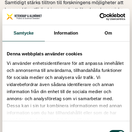
Samtidigt stärks tilltron till forskningens möjligheter att
bromsa klimatförändringar och att öka den ekonomiska
tillväxten.
Det är några av resultaten i Vetenskap & Allmänhets
årliga barometer, som görs genom drygt 1 000
Samtycke
Information
Om
telefonintervjuer med ett riksrepresentativt urval av den
svenska allmänheten, 16 år och äldre. Mätningen är den
nionde sedan Vetenskap & Allmänhet bildades 2002.
Denna webbplats använder cookies
Vi använder enhetsidentifierare för att anpassa innehållet
och annonserna till användarna, tillhandahålla funktioner
för sociala medier och analysera vår trafik. Vi
VA-rapport 2010:6
vidarebefordrar även sådana identifierare och annan
Författare:
Karin Hermansson, Vetenskap &
information från din enhet till de sociala medier och
Allmänhet
annons- och analysföretag som vi samarbetar med.
Publicerad:
December 2010
Dessa kan i sin tur kombinera informationen med annan
Antal sidor:
28
information som du har tillhandahållit eller som de har
Här kan du ladda ner frågebatteriet till
samlat in när du har använt deras tjänster.
Barometerstudien i pdf format.
Samtyckesval