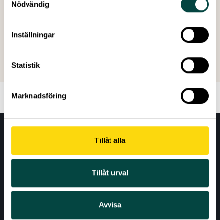
Nödvändig
Inställningar
Skapad: 16 november 2010
Senast ändrad: 01 juli 2026
Statistik
Marknadsföring
Tillåt alla
Tillåt urval
Avvisa
AKTUELLT