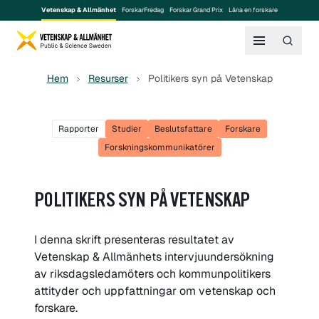
Vetenskap & Allmänhet
ForskarFredag
Forskar Grand Prix
Låna en forskare
Hem
Resurser
Politikers syn på Vetenskap
Rapporter
Studier
Beslutsfattare
Forskare
Forskningskommunikatörer
POLITIKERS SYN PÅ VETENSKAP
I denna skrift presenteras resultatet av
Vetenskap & Allmänhets intervjuundersökning
av riksdagsledamöters och kommunpolitikers
attityder och uppfattningar om vetenskap och
forskare.