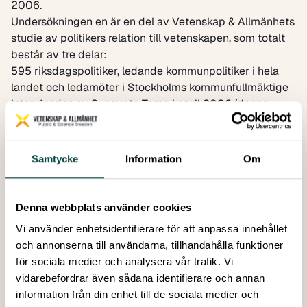
2006.
Undersökningen en är en del av Vetenskap & Allmänhets
studie av politikers relation till vetenskapen, som totalt
består av tre delar:
595 riksdagspolitiker, ledande kommunpolitiker i hela
landet och ledamöter i Stockholms kommunfullmäktige
intervjuades av Synovate Temo i april 2006 (denna
rapport, VA-rapport 2006:2
Politikers syn på Vetenskap
).
Analys av vetenskapligt relaterat innehåll i ett urval av
riksdagspartiernas och deras ungdomsförbunds
Samtycke
Information
Om
tidningar med avseende på omfattning, vilka ämnen
som behandlas och hur materialet presenteras (VA-
rapport
2006:3
Vetenskap i Politisk Press
).
Denna webbplats använder cookies
En fördjupande skrift med egenskrivna essäer och
Vi använder enhetsidentifierare för att anpassa innehållet
intervjuer av nio forskare och nio politiker, där dessa
och annonserna till användarna, tillhandahålla funktioner
utvecklar hur de ser på relationen mellan forskare och
för sociala medier och analysera vår trafik. Vi
politiker (VA-rapport
2006:4
Kunskapsbiten, 18 röster
vidarebefordrar även sådana identifierare och annan
om relationen forskare – politiker
).
information från din enhet till de sociala medier och
En kort sammanfattning av hela studien ges i VA-