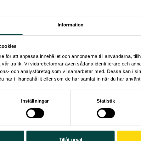
Information
cookies
e för att anpassa innehållet och annonserna till användarna, tillh
vår trafik. Vi vidarebefordrar även sådana identifierare och anna
enskap & Allmänhets verksamhetsberättelse och årsredovisn
nnons- och analysföretag som vi samarbetar med. Dessa kan i sin
9
har tillhandahållit eller som de har samlat in när du har använt 
licerad:
Oktober 2019
al sidor:
34
Inställningar
Statistik
 juni 2020
ad: 04 juni 2026
Tillåt urval