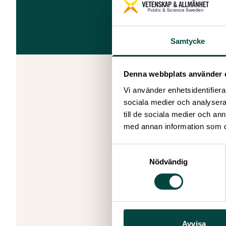
Samtycke
Denna webbplats använder 
Vi använder enhetsidentifierar
sociala medier och analysera 
Vet
till de sociala medier och a
201
med annan information som du 
Pub
Ant
Samtyckesval
Nödvändig
Skapad: 29
Senast ändr
Avvisa