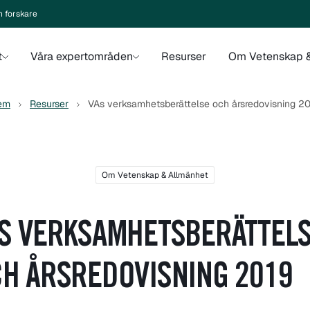
n forskare
t
Våra expertområden
Resurser
Om Vetenskap &
em
Resurser
VAs verksamhetsberättelse och årsredovisning 2
Om Vetenskap & Allmänhet
S VERKSAMHETSBERÄTTEL
H ÅRSREDOVISNING 2019