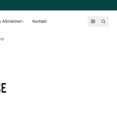
 Allmänhet
Kontakt
019
SE