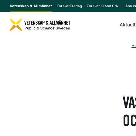
Vetenskap & Allmänhet
ForskarFredag
Forskar Grand Prix
Låna e
Aktuell
H
VA
OC