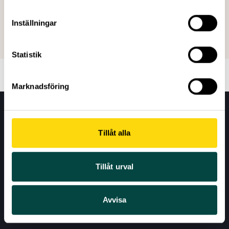
Skapad: 29 maj 2018
Senast ändrad: 01 juni 2026
Inställningar
Statistik
Marknadsföring
Tillåt alla
Tillåt urval
AKTUELLT
Avvisa
VÅRA EXPERTOMRÅDEN