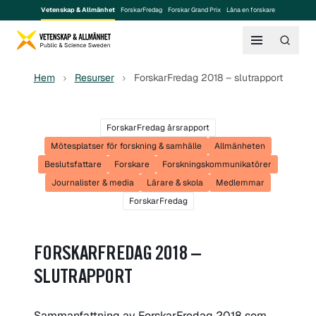
Vetenskap & Allmänhet
ForskarFredag
Forskar Grand Prix
Låna en forskare
Hem
Resurser
ForskarFredag 2018 – slutrapport
ForskarFredag årsrapport
Mötesplatser för forskning & samhälle
Allmänheten
Beslutsfattare
Forskare
Forskningskommunikatörer
Journalister & media
Lärare & skola
Medlemmar
ForskarFredag
FORSKARFREDAG 2018 –
SLUTRAPPORT
Sammanfattning av ForskarFredag 2018 som