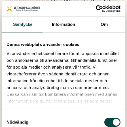
kommissionen genom Marie Sklodowska-Curie Actions,
en del av Horizon 2020, GA 818421. Nationella
samarbetspartners var AFA Försäkring, IKEM –
Innovations- och kemiindustrierna i Sverige,
Samtycke
Information
Om
Jernkontoret, Kungl. Vitterhetsakademien, Naturvetarna,
Oscar och Maria Ekmans Donationsfond, SULF –
Sveriges universitetslärare och forskare, Sveriges
Denna webbplats använder cookies
Ingenjörer, Vetenskapsrådet, Vinnova, Wenner-Gren
Vi använder enhetsidentifierare för att anpassa innehållet
Stiftelserna och Åforsk.
och annonserna till användarna, tillhandahålla funktioner
för sociala medier och analysera vår trafik. Vi
vidarebefordrar även sådana identifierare och annan
Rapport 2019:1
information från din enhet till de sociala medier och
Författare:
Vetenskap & Allmänhet
annons- och analysföretag som vi samarbetar med.
Publicerad:
Februari 2019
Dessa kan i sin tur kombinera informationen med annan
Antal sidor:
20
information som du har tillhandahållit eller som de har
samlat in när du har använt deras tjänster.
Samtyckesval
Nödvändig